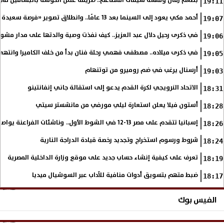
بطعم زمان ولمسة شيفات المطاعم.. طريقة عمل الكوسة بالبشاميل في 
19:11
أحمد مكي يعود إلى السينما بعد 13 عامًا.. وانطلاق تصوير «فرصة سعيدة»
19:07
في ذكرى رحيل دلال عبد العزيز.. كيف نفذت وصية والدتها على مدار مشوا
19:06
في ذكرى ميلاده.. مصطفى فهمي رحلة فنان بدأ من خلف الكاميرا وانتهى أي
19:05
أرسنال يرغب في ضم روميرو من توتنهام
19:03
الاتحاد النرويجي لكرة القدم يدعو إلى استقالة جاني إنفانتينو
18:31
أستون فيلا يعلن استعارة ليلي مورفي من مانشستر سيتي
18:28
إسبانيا تتقدم على مصر 13-12 في الشوط الأول.. وناشئات الفراعنة يواصلن حلم بلوغ نهائي مونديال اليد
18:26
شروط ورسوم استخراج وتجديد رخصة قيادة الدراجة النارية
18:24
تعرف على كيفية إنشاء حساب جديد على موقع وزارة الداخلية المصرية
18:19
ضبط متهم بتسويق أدوات منافية للآداب عبر السوشيال ميديا
18:17
الفيس بوك