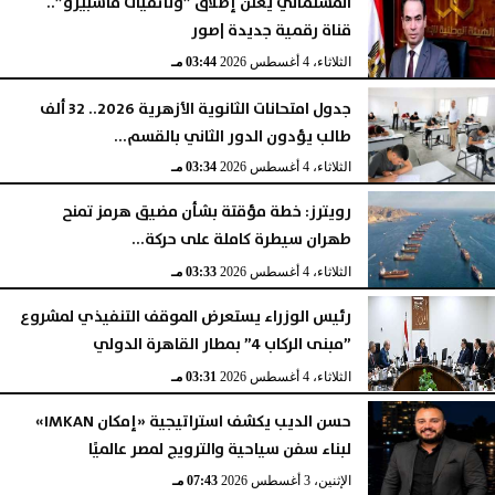
المسلماني يعلن إطلاق ”وثائقيات ماسبيرو”..
قناة رقمية جديدة |صور
الثلاثاء، 4 أغسطس 2026
03:44 مـ
جدول امتحانات الثانوية الأزهرية 2026.. 32 ألف
طالب يؤدون الدور الثاني بالقسم...
الثلاثاء، 4 أغسطس 2026
03:34 مـ
رويترز: خطة مؤقتة بشأن مضيق هرمز تمنح
طهران سيطرة كاملة على حركة...
الثلاثاء، 4 أغسطس 2026
03:33 مـ
رئيس الوزراء يستعرض الموقف التنفيذي لمشروع
”مبنى الركاب 4” بمطار القاهرة الدولي
الثلاثاء، 4 أغسطس 2026
03:31 مـ
حسن الديب يكشف استراتيجية «إمكان IMKAN»
لبناء سفن سياحية والترويج لمصر عالميًا
الإثنين، 3 أغسطس 2026
07:43 مـ