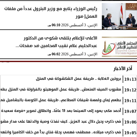
رئيس الوزراء يتابع مع وزير البترول عدداً من ملفات
العمل| صور
الإثنين، 3 أغسطس 2026
06:10 مـ
الأعلى للإعلام يتلقى شكوى من الدكتور
عبدالحليم علام نقيب المحامين ضد صفحات...
الإثنين، 3 أغسطس 2026
06:02 مـ
آخر الأخبار
بروتين الغلابة .. طريقة عمل الشكشوكة في المنزل
19:13
مشروب الصيف المنعش.. طريقة عمل الموهيتو بالفراولة في المنزل بطعم
19:12
بطعم زمان ولمسة شيفات المطاعم.. طريقة عمل الكوسة بالبشاميل في 
19:11
أحمد مكي يعود إلى السينما بعد 13 عامًا.. وانطلاق تصوير «فرصة سعيدة»
19:07
في ذكرى رحيل دلال عبد العزيز.. كيف نفذت وصية والدتها على مدار مشوا
19:06
في ذكرى ميلاده.. مصطفى فهمي رحلة فنان بدأ من خلف الكاميرا وانتهى أي
19:05