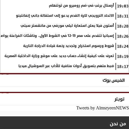
أرسنال يرغب في ضم روميرو من توتنهام
19:03
الاتحاد النرويجي لكرة القدم يدعو إلى استقالة جاني إنفانتينو
18:31
أستون فيلا يعلن استعارة ليلي مورفي من مانشستر سيتي
18:28
إسبانيا تتقدم على مصر 13-12 في الشوط الأول.. وناشئات الفراعنة يواصلن حلم بلوغ نهائي مونديال اليد
18:26
شروط ورسوم استخراج وتجديد رخصة قيادة الدراجة النارية
18:24
تعرف على كيفية إنشاء حساب جديد على موقع وزارة الداخلية المصرية
18:19
ضبط متهم بتسويق أدوات منافية للآداب عبر السوشيال ميديا
18:17
الفيس بوك
تويتر
Tweets by AlmsryeenNEWS
من نحن