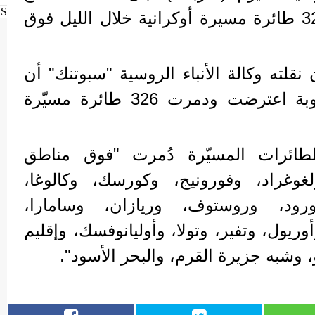
WS
الجوي اعترضت ودمرت 326 طائرة مسيرة أوكرانية خلال الليل فوق
قلته وكالة الأنباء الروسية "سبوتنك" أن
أنظمة الدفاع الجوي المناوبة اعترضت ودمرت 326 طائرة مسيّرة
لطائرات المسيّرة دُمرت "فوق مناطق
لغوغراد، وفورونيج، وكورسك، وكالوغا،
ورود، وروستوف، وريازان، وسامارا،
يول، وتفير، وتولا، وأوليانوفسك، وإقليم
وشبه جزيرة القرم، والبحر الأسود".