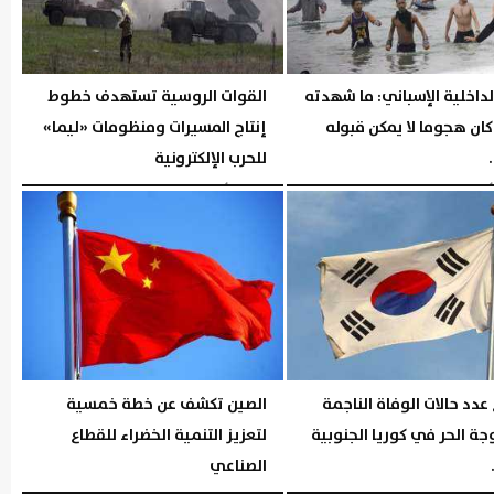
لداخلية الإسباني: ما شهدته
القوات الروسية تستهدف خطوط
ان هجوما لا يمكن قبوله
إنتاج المسيرات ومنظومات «ليما»
للحرب الإلكترونية
06:17 مـ
السبت، 1 أغسطس 2026
05:45 مـ
 عدد حالات الوفاة الناجمة
الصين تكشف عن خطة خمسية
ة الحر في كوريا الجنوبية
لتعزيز التنمية الخضراء للقطاع
الصناعي