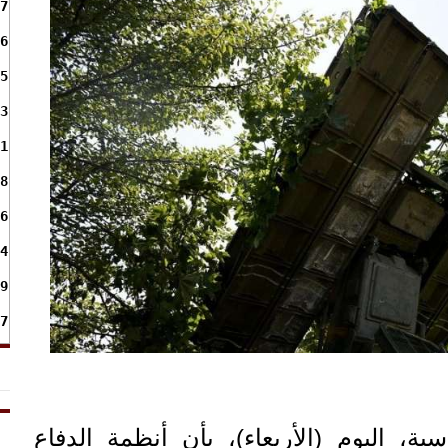
7
6
5
3
1
8
6
4
9
7
ية، اليوم (الأربعاء)، بأن أنظمة الدفاع