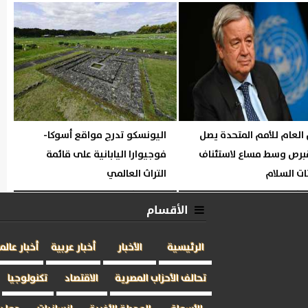
02:58 مـ
الجمعة، 31 يوليو 2026
02:57 مـ
 العام للأمم المتحدة يصل
اليونسكو تدرج مواقع أسوكا-
برص وسط مساع لاستئناف
فوجيوارا اليابانية على قائمة
ات السلام
التراث العالمي
02:55 مـ
الإثنين، 27 يوليو 2026
05:05 مـ
الأقسام
الرئيسية
الأخبار
أخبار عربية
أخبار عالم
تحالف الأحزاب المصرية
الاقتصاد
تكنولوجيا