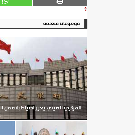
⇧
موضوعات متعلقة
المركزي الصيني يعزز احتياطياته من ا