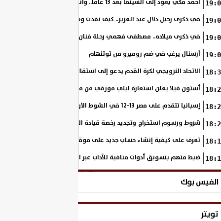
أحمد مكي يعود إلى السينما بعد 13 عامًا.. وانطلاق تصوير «فرصة سعيدة»
19:0
في ذكرى رحيل دلال عبد العزيز.. كيف نفذت وصية والدتها على مدار مشوار
19:0
في ذكرى ميلاده.. مصطفى فهمي رحلة فنان بدأ من خلف الكاميرا وانتهى أيقو
19:0
أرسنال يرغب في ضم روميرو من توتنهام
19:0
الاتحاد النرويجي لكرة القدم يدعو إلى استقالة جاني إنفانتينو
18:3
أستون فيلا يعلن استعارة ليلي مورفي من مانشستر سيتي
18:2
إسبانيا تتقدم على مصر 13-12 في الشوط الأول.. وناشئات الفراعنة يواصلن حلم بلوغ نهائي مونديال اليد
18:2
شروط ورسوم استخراج وتجديد رخصة قيادة الدراجة النارية
18:2
تعرف على كيفية إنشاء حساب جديد على موقع وزارة الداخلية المصرية
18:1
ضبط متهم بتسويق أدوات منافية للآداب عبر السوشيال ميديا
18:1
الفيس بوك
تويتر