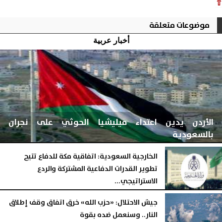
⇧
موضوعات متعلقة
أخبار عربية
الأردن يدين اعتداء ميليشيا الحوثي على نجران
بالسعودية
الخارجية السعودية: اتفاقية مكة للدفاع تتيح
تطوير القدرات الدفاعية المشتركة والردع
الاستراتيجي...
الجمعة، 7 أغسطس 2026
05:46 مـ
الجمعة، 7 أغسطس 2026
05:29 مـ
جيش الاحتلال: «حزب الله» خرق اتفاق وقف إطلاق
النار.. وسنعمل ضده بقوة