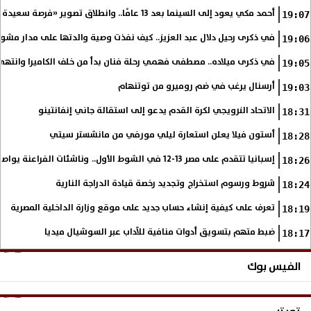
أحمد مكي يعود إلى السينما بعد 13 عامًا.. وانطلاق تصوير «فرصة سعيدة»
19:07
في ذكرى رحيل دلال عبد العزيز.. كيف نفذت وصية والدتها على مدار مشوا
19:06
في ذكرى ميلاده.. مصطفى فهمي رحلة فنان بدأ من خلف الكاميرا وانتهى أي
19:05
أرسنال يرغب في ضم روميرو من توتنهام
19:03
الاتحاد النرويجي لكرة القدم يدعو إلى استقالة جاني إنفانتينو
18:31
أستون فيلا يعلن استعارة ليلي مورفي من مانشستر سيتي
18:28
إسبانيا تتقدم على مصر 13-12 في الشوط الأول.. وناشئات الفراعنة يواصلن حلم بلوغ نهائي مونديال اليد
18:26
شروط ورسوم استخراج وتجديد رخصة قيادة الدراجة النارية
18:24
تعرف على كيفية إنشاء حساب جديد على موقع وزارة الداخلية المصرية
18:19
ضبط متهم بتسويق أدوات منافية للآداب عبر السوشيال ميديا
18:17
الفيس بوك