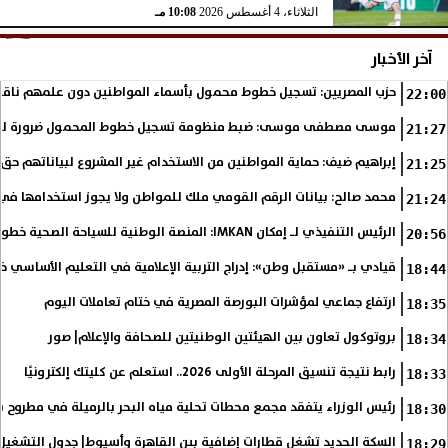
الثلاثاء، 4 أغسطس 2026
10:08 مـ
آخر الأخبار
حزب المصريين: تسجيل خطوط محمول بأسماء المواطنين دون علمهم ناق
22:00
موسى مصطفى موسى: ضبط منظومة تسجيل خطوط المحمول ضرورة لحماية ب
21:27
إبراهيم ضيف: حماية المواطنين من الاستخدام غير المشروع لبياناتهم حق 
21:25
محمد صالح: بيانات الرقم القومي ملك للمواطن ولا يجوز استخدامها 
21:24
الرئيس التنفيذي لـ إمكان IMKAN: المنصة الوطنية للسياحة الصحية خطوة استراتيجية لتعزيز مكانة مصر على خريطة...
20:56
قيادي بـ «مستقبل وطن»: إدراج التربية الإعلامية في التعليم الأساسي 
18:44
ارتفاع جماعي لمؤشرات البورصة المصرية في ختام تعاملات اليوم
18:35
بروتوكول تعاون بين الهيئتين الوطنيتين للصحافة والإعلام| صور
18:34
رابط نتيجة تنسيق المرحلة الأولى 2026.. استعلم عن كليتك إلكترونيًا
18:33
رئيس الوزراء يتفقد مجمع محطات تحلية مياه البحر بالرميلة في مطروح بطاقة 125 ألف متر 
18:30
السكة الحديد تشغل قطارات إضافية بين القاهرة وأسيوط| جدول التشغيل
18:29