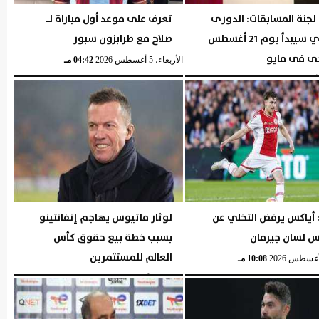
لجنة المسابقات: الدورى
تعرف على موعد أول مباراة لـ
المصري سيبدأ يوم 21 أغسطس
صلاح مع طرابزون سبور
ى فى مايو
الأربعاء، 5 أغسطس 2026
04:42 مـ
05:29 مـ
 أياكس يرفض التخلي عن
لوثار ماتيوس يهاجم إنفانتينو
 لسان جيرمان
بسبب خطة بيع حقوق كأس
العالم للمستثمرين
10:08 مـ
الثلاثاء، 4 أغسطس 2026
10:06 مـ