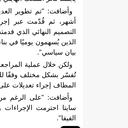
وأضافت: "تم تطوير العدي
أشهر، ثم قُدّمت عبر إجرا
التصميم النهائي الذي قدمته
الذين يُسهمون يوميًا في بن
بيان سياسي".
ولكن خلال عملية المراجعة
تُفسّر بشكل مختلف وفقًا لل
المطاف إجراء تعديلات على ا
وأضافت: "على الرغم من 
سايتا احترمت الإجراءات ونف
الفيفا".