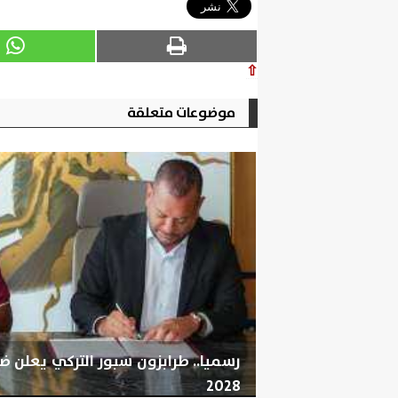
⇧
موضوعات متعلقة
رسميا.. طرابزون سبور التركي يعلن 
2028