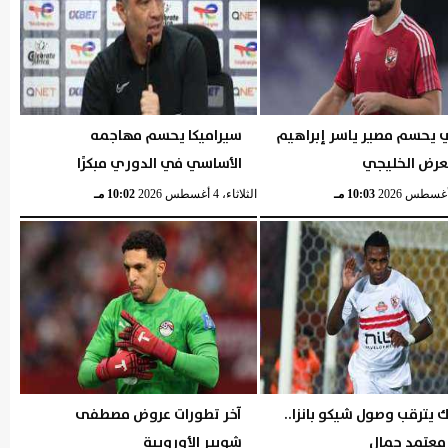
ي يحسم مصير ياسر إبراهيم
سيراميكا يحسم مهاجمه
لعرض الخليجي
الأساسي في الدوري مبكرًا
10:03 مـ
الثلاثاء، 4 أغسطس 2026
10:02 مـ
ك يترقب وصول شيكو بانزا..
آخر تطورات عروض مصطفى
 معتمد جمال
شوبير الأوروبية