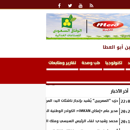
ن أبو العطا
د
تكنولوجيا
طب وصحة
تقارير ومتابعات
آخر الأخبار
حزب ”المصريين” يُشيد بإنجاز ناشئات اليد: المربع الذهبي خطوة نحو التتوي
22:0
مدير عام «إمكان IMKAN»: الكوادر الوطنية المؤهلة هي الثروة الحقيقية لمستقبل التنمية في مصر
20:2
محمد رشيدي: لقاء الرئيس السيسي وملك البحرين يؤكد قيادة مصر لتعزيز ال
20:1