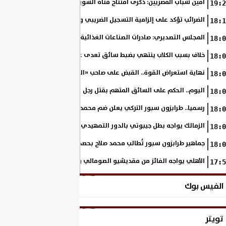
أمين شباب المصريين: ذكرى افتتاح قناة السويس الجديدة تجسد رؤية السي
19:2
الضرائب تؤكد على إلزامية التسجيل الضريبي والفاتورة الإلكترونية لجميع مم
18:1
المجلس التصديري: صادرات الصناعات الغذائية إلى الاتحاد الأوروبي ترتفع 15.4% خلال النصف الأول من 2026
18:0
خلاف بسبب الكلاب ينتهي بضبط سائق تعدى على سيدة بالإسكندرية
18:0
نهاية استعراض القوة.. القبض على صاحب «السنجة» في المنوفية
18:0
اليوم.. الحكم على السائق المتهم بقتل رجل وحفيدته وإصابة 11 آخرين
18:0
رسميا.. طرابزون سبور التركي يعلن ضم محمد صلاح حتى عام 2028
18:0
الزمالك يواجه بطل جيبوتي بالدور التمهيدي من بطولة إفريقيا
18:0
جماهير طرابزون سبور تُطالب محمد صلاح بحصد لقب الدوري التركي
18:0
الأهلي يواجه الفائز من مقديشيو الصومالي وكيتارا الأوغندي بالكونفدرالي
17:5
الفيس بوك
تويتر