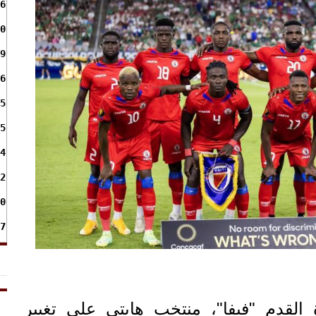
6
0
9
6
5
5
4
2
0
7
ة القدم "فيفا"، منتخب هايتي على تغيير