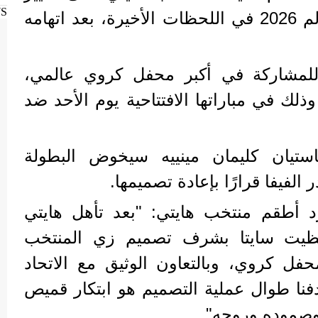
WS
قميصه الرسمي لكأس العالم 2026 في اللحظات الأخيرة، بعد اتهامه
ة للمشاركة في أكبر محفل كروي عالمي،
لى منذ 52 عامًا، وذلك في مباراتها الافتتاحية يوم الأحد ضد
تيان كليمان مينييه سيخوض البطولة
الفيفا قرارًا بإعادة تصميمها.
ّد أطقم منتخب هايتي: "بعد تأهل هايتي
حظيت سايتا بشرف تصميم زي المنتخب
حفل كروي، وبالتعاون الوثيق مع الاتحاد
دفنا طوال عملية التصميم هو ابتكار قميص
وصموده وروحه".