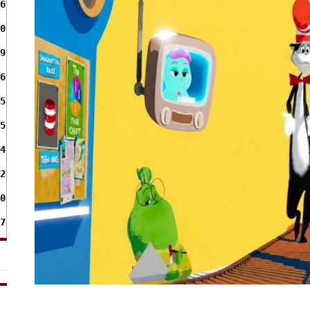
6
0
9
6
5
5
4
2
0
7