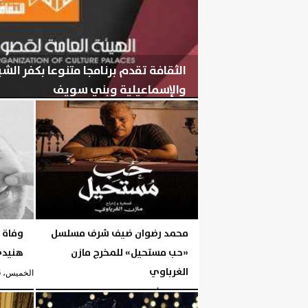
الثقافة تقدم برنامجا متنوعا بكفر ال
والإسماعيلية وبني سويف
الخميس، 6 أغسطس 2026
05:56 مـ
محمد رضوان ضيف شرف مسلسل
وفاة 
«حب مستحيل» للمخرج مازن
هنيدي ع
الغرباوي
الخميس، 6 أغسطس 2026
الخميس، 6 أغسطس 2026
05:51 مـ