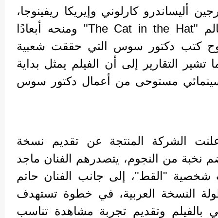
جين أليساندرو كارلوني وإيريكا ريفينوجا،
اللذين سعيا إلى توسيع عالم "The Cat in the Hat" ومنحه أبعادًا
وح كتب دكتور سوس التي حققت شعبية
تشير التقارير إلى أن الفيلم يمثل بداية
 سينمائي مستوحى من أعمال دكتور سوس
علنت الشركة المنتجة عن تقديم نسخة
م نخبة من النجوم، يتصدرهم الفنان ماجد
شخصية "القط"، إلى جانب الفنان حاتم
لة النسخة العربية، في خطوة تستهدف
بي بالفيلم وتقديم تجربة مشاهدة تناسب