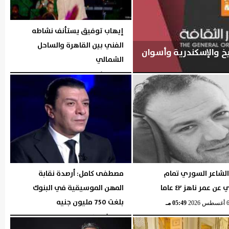
إيهاب توفيق يستأنف نشاطه
الفني بين القاهرة والساحل
شيخ والإسكندرية وأسوان
الشمالي
الخميس، 6 أغسطس 2026
05:54 مـ
الشاعر السوري تمام
مصطفى كامل: أرصدة نقابة
ن عمر ناهز ٤٢ عاما
المهن الموسيقية في البنوك
بلغت 750 مليون جنيه
05:49 مـ
الإثنين، 3 أغسطس 2026
06:43 مـ