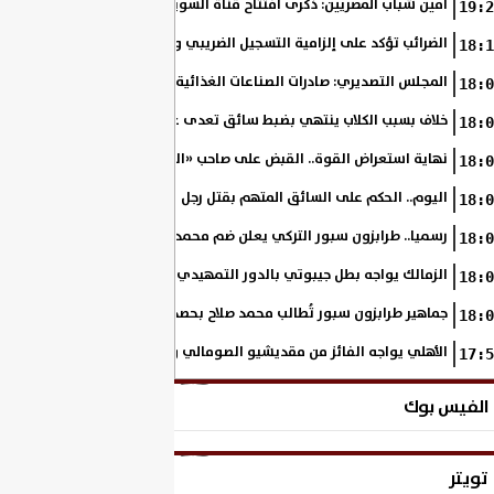
أمين شباب المصريين: ذكرى افتتاح قناة السويس الجديدة تجسد رؤية السي
19:2
الضرائب تؤكد على إلزامية التسجيل الضريبي والفاتورة الإلكترونية لجميع مم
18:1
المجلس التصديري: صادرات الصناعات الغذائية إلى الاتحاد الأوروبي ترتفع 15.4% خلال النصف الأول من 2026
18:0
خلاف بسبب الكلاب ينتهي بضبط سائق تعدى على سيدة بالإسكندرية
18:0
نهاية استعراض القوة.. القبض على صاحب «السنجة» في المنوفية
18:0
اليوم.. الحكم على السائق المتهم بقتل رجل وحفيدته وإصابة 11 آخرين
18:0
رسميا.. طرابزون سبور التركي يعلن ضم محمد صلاح حتى عام 2028
18:0
الزمالك يواجه بطل جيبوتي بالدور التمهيدي من بطولة إفريقيا
18:0
جماهير طرابزون سبور تُطالب محمد صلاح بحصد لقب الدوري التركي
18:0
الأهلي يواجه الفائز من مقديشيو الصومالي وكيتارا الأوغندي بالكونفدرالي
17:5
الفيس بوك
تويتر