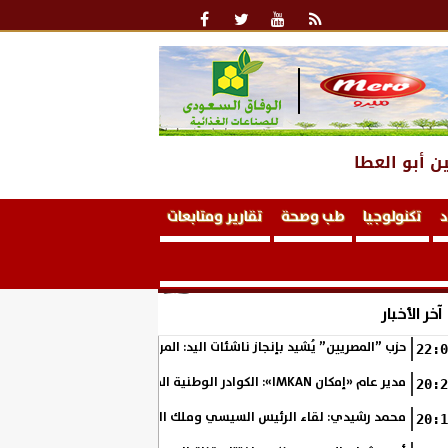
ن أبو العطا
د
تكنولوجيا
طب وصحة
تقارير ومتابعات
آخر الأخبار
حزب ”المصريين” يُشيد بإنجاز ناشئات اليد: المربع الذهبي خطوة نحو التتوي
22:0
مدير عام «إمكان IMKAN»: الكوادر الوطنية المؤهلة هي الثروة الحقيقية لمستقبل التنمية في مصر
20:2
محمد رشيدي: لقاء الرئيس السيسي وملك البحرين يؤكد قيادة مصر لتعزيز ال
20:1