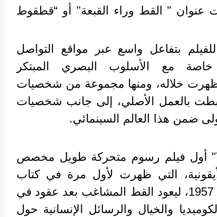
 عنوان " القط وراء القبعة" أو “قطقوط
فيلم بتفاعل واسع عبر مواقع التواصل
خاصة مع الأسلوب البصري المبتكر
ظهرت خلاله، ومنها مجموعة من شخصيات
تي ارتبطت بالعمل الأصلي، إلى جانب شخصيات
ولى ضمن هذا العالم السينمائي.
ويُعد "The Cat in the Hat" أول فيلم رسوم متحركة طويل مخصص
أيقونية، التي ظهرت لأول مرة في كتاب
الأطفال الشهير الصادر عام 1957، ليعود القط المشاغب بعد عقود في
وميديا والخيال والرسائل الإنسانية حول