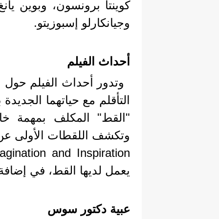
كوينتا برونسون، وبوين يانغ
وجيانكارلو إسبوزيتو.
أحداث الفيلم
وتدور أحداث الفيلم حول ا
التأقلم مع حياتهما الجديدة 
"القط" المكلف بمهمة خاصة
يعمل لديها القط، في إضافة 
عبية دكتور سوس