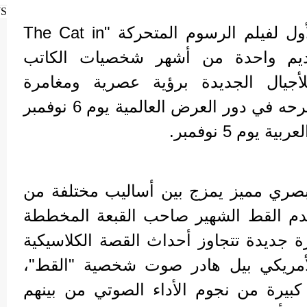
WS
أطلق الإعلان الرسمي الأول لفيلم الرسوم المتحركة "The Cat in
يد تقديم واحدة من أشهر شخصيات الكاتب
جيال الجديدة برؤية عصرية ومغامرة
سينمائية مختلفة، تمهيدًا لطرحه في دور العرض العالمية يوم 6 نوفمبر
وم 5 نوفمبر.
صري مميز يمزج بين أساليب مختلفة من
دم القط الشهير صاحب القبعة المخططة
ة جديدة تتجاوز أحداث القصة الكلاسيكية
لأمريكي بيل هادر صوت شخصية "القط"،
بيرة من نجوم الأداء الصوتي من بينهم