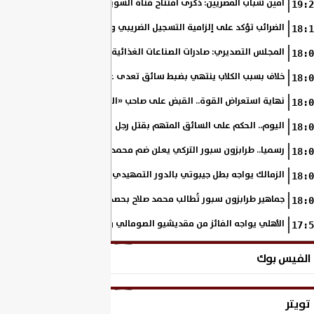
أمين شباب المصريين: ذكرى افتتاح قناة السويس الجديدة تجسد رؤية السي
19:2
الضرائب تؤكد على إلزامية التسجيل الضريبي والفاتورة الإلكترونية لجميع مم
18:1
المجلس التصديري: صادرات الصناعات الغذائية إلى الاتحاد الأوروبي ترتفع 15.4% خلال النصف الأول من 2026
18:0
خلاف بسبب الكلاب ينتهي بضبط سائق تعدى على سيدة بالإسكندرية
18:0
نهاية استعراض القوة.. القبض على صاحب «السنجة» في المنوفية
18:0
اليوم.. الحكم على السائق المتهم بقتل رجل وحفيدته وإصابة 11 آخرين
18:0
رسميا.. طرابزون سبور التركي يعلن ضم محمد صلاح حتى عام 2028
18:0
الزمالك يواجه بطل جيبوتي بالدور التمهيدي من بطولة إفريقيا
18:0
جماهير طرابزون سبور تُطالب محمد صلاح بحصد لقب الدوري التركي
18:0
الأهلي يواجه الفائز من مقديشيو الصومالي وكيتارا الأوغندي بالكونفدرالي
17:5
الفيس بوك
تويتر