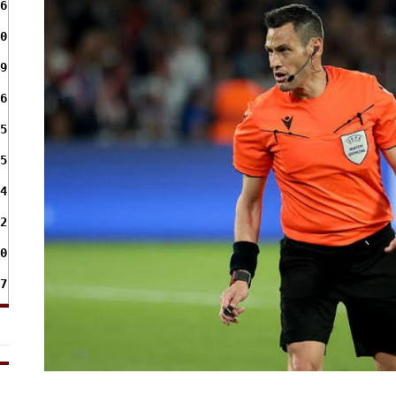
6
0
9
6
5
5
4
2
0
7