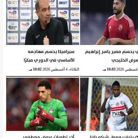
ي يحسم مصير ياسر إبراهيم
سيراميكا يحسم مهاجمه
لعرض الخليجي
الأساسي في الدوري مبكرًا
10:03 مـ
الثلاثاء، 4 أغسطس 2026
10:02 مـ
ك يترقب وصول شيكو بانزا..
آخر تطورات عروض مصطفى