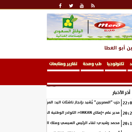
ن أبو العطا
د
تكنولوجيا
طب وصحة
تقارير ومتابعات
آخر الأخبار
حزب ”المصريين” يُشيد بإنجاز ناشئات اليد: المربع الذهبي خطوة نحو التتوي
22:0
مدير عام «إمكان IMKAN»: الكوادر الوطنية المؤهلة هي الثروة الحقيقية لمستقبل التنمية في مصر
20:2
محمد رشيدي: لقاء الرئيس السيسي وملك البحرين يؤكد قيادة مصر لتعزيز ال
20:1