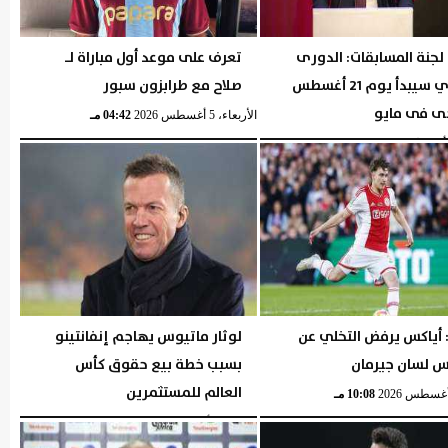
لجنة المسابقات: الدورى
تعرف على موعد أول مباراة لـ
المصري سيبدأ يوم 21 أغسطس
صلاح مع طرابزون سبور
ى فى مايو
الأربعاء، 5 أغسطس 2026
04:42 مـ
05:29 مـ
 أياكس يرفض التخلي عن
لوثار ماتيوس يهاجم إنفانتينو
 لسان جيرمان
بسبب خطة بيع حقوق كأس
العالم للمستثمرين
10:08 مـ
الثلاثاء، 4 أغسطس 2026
10:06 مـ