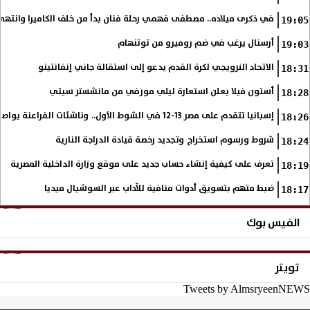
في ذكرى ميلاده.. مصطفى فهمي رحلة فنان بدأ من خلف الكاميرا وانتهى أي
19:05
أرسنال يرغب في ضم روميرو من توتنهام
19:03
الاتحاد النرويجي لكرة القدم يدعو إلى استقالة جاني إنفانتينو
18:31
أستون فيلا يعلن استعارة ليلي مورفي من مانشستر سيتي
18:28
إسبانيا تتقدم على مصر 13-12 في الشوط الأول.. وناشئات الفراعنة يواصلن حلم بلوغ نهائي مونديال اليد
18:26
شروط ورسوم استخراج وتجديد رخصة قيادة الدراجة النارية
18:24
تعرف على كيفية إنشاء حساب جديد على موقع وزارة الداخلية المصرية
18:19
ضبط متهم بتسويق أدوات منافية للآداب عبر السوشيال ميديا
18:17
الفيس بوك
تويتر
Tweets by AlmsryeenNEWS