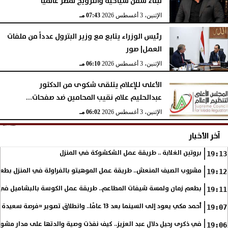
لبناء سفن سياحية والترويج لمصر عالميًا
الإثنين، 3 أغسطس 2026
07:43 مـ
رئيس الوزراء يتابع مع وزير البترول عدداً من ملفات
العمل| صور
الإثنين، 3 أغسطس 2026
06:10 مـ
الأعلى للإعلام يتلقى شكوى من الدكتور
عبدالحليم علام نقيب المحامين ضد صفحات...
الإثنين، 3 أغسطس 2026
06:02 مـ
آخر الأخبار
بروتين الغلابة .. طريقة عمل الشكشوكة في المنزل
19:13
مشروب الصيف المنعش.. طريقة عمل الموهيتو بالفراولة في المنزل بطعم
19:12
بطعم زمان ولمسة شيفات المطاعم.. طريقة عمل الكوسة بالبشاميل في 
19:11
أحمد مكي يعود إلى السينما بعد 13 عامًا.. وانطلاق تصوير «فرصة سعيدة»
19:07
في ذكرى رحيل دلال عبد العزيز.. كيف نفذت وصية والدتها على مدار مشوا
19:06