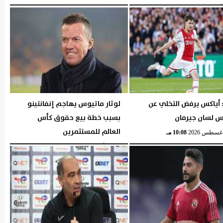
05:29 مـ
 أياكس يرفض التخلي عن
لوثار ماتيوس يهاجم إنفانتينو
 لسان جيرمان
بسبب خطة بيع حقوق كأس
العالم للمستثمرين
10:08 مـ
الثلاثاء، 4 أغسطس 2026
10:06 مـ