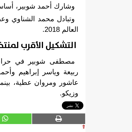
وشارك أحمد شوبير، أساسيا ف
وتبادل محمد الشناوي وع
العالم 2018.
التشكيل الأقرب لمنت
مصطفى شوبير في حراسة
ربيعة وياسر إبراهيم وأح
عاشور ومروان عطية، بينم
وزيكو.
⇧