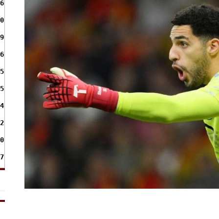
6
0
9
6
5
5
4
2
0
7