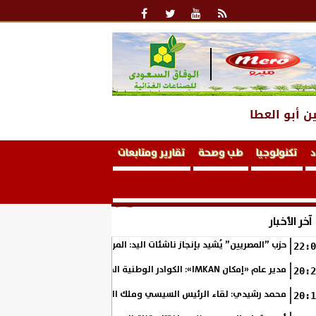
ن أبو العطا
د
تكنولوجيا
طب وصحة
تقارير ومتابعات
آخر الأخبار
حزب ”المصريين” يُشيد بإنجاز ناشئات اليد: المربع الذهبي خطوة نحو التتوي
22:0
مدير عام «إمكان IMKAN»: الكوادر الوطنية المؤهلة هي الثروة الحقيقية لمستقبل التنمية في مصر
20:2
محمد رشيدي: لقاء الرئيس السيسي وملك البحرين يؤكد قيادة مصر لتعزيز ال
20:1