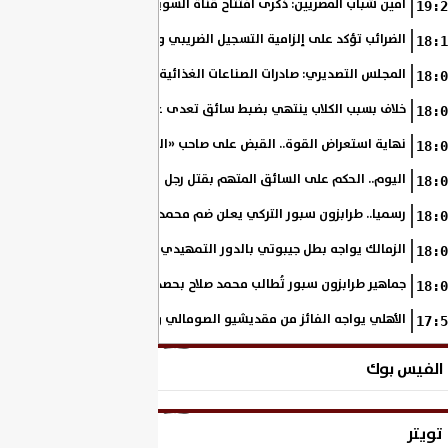
أمين شباب المصريين: ذكرى افتتاح قناة السويس الجديدة تجسد رؤية السي
19:2
الضرائب تؤكد على إلزامية التسجيل الضريبي والفاتورة الإلكترونية لجميع مم
18:1
المجلس التصديري: صادرات الصناعات الغذائية إلى الاتحاد الأوروبي ترتفع 15.4% خلال النصف الأول من 2026
18:0
خلاف بسبب الكلاب ينتهي بضبط سائق تعدى على سيدة بالإسكندرية
18:0
نهاية استعراض القوة.. القبض على صاحب «السنجة» في المنوفية
18:0
اليوم.. الحكم على السائق المتهم بقتل رجل وحفيدته وإصابة 11 آخرين
18:0
رسميا.. طرابزون سبور التركي يعلن ضم محمد صلاح حتى عام 2028
18:0
الزمالك يواجه بطل جيبوتي بالدور التمهيدي من بطولة إفريقيا
18:0
جماهير طرابزون سبور تُطالب محمد صلاح بحصد لقب الدوري التركي
18:0
الأهلي يواجه الفائز من مقديشيو الصومالي وكيتارا الأوغندي بالكونفدرالي
17:5
الفيس بوك
تويتر