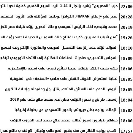
حزب ”المصريين” يُشيد بإنجاز ناشئات اليد: المربع الذهبي خطوة نحو التتو
22:00
مدير عام «إمكان IMKAN»: الكوادر الوطنية المؤهلة هي الثروة الحقيقية لمستقبل التنمية في مصر
20:28
محمد رشيدي: لقاء الرئيس السيسي وملك البحرين يؤكد قيادة مصر لتعزيز 
20:19
أمين شباب المصريين: ذكرى افتتاح قناة السويس الجديدة تجسد رؤية الس
19:26
الضرائب تؤكد على إلزامية التسجيل الضريبي والفاتورة الإلكترونية لجميع 
18:10
المجلس التصديري: صادرات الصناعات الغذائية إلى الاتحاد الأوروبي ترتفع 15.4% خلال النصف الأول من 2026
18:09
خلاف بسبب الكلاب ينتهي بضبط سائق تعدى على سيدة بالإسكندرية
18:06
نهاية استعراض القوة.. القبض على صاحب «السنجة» في المنوفية
18:05
اليوم.. الحكم على السائق المتهم بقتل رجل وحفيدته وإصابة 11 آخرين
18:05
رسميا.. طرابزون سبور التركي يعلن ضم محمد صلاح حتى عام 2028
18:04
الزمالك يواجه بطل جيبوتي بالدور التمهيدي من بطولة إفريقيا
18:02
جماهير طرابزون سبور تُطالب محمد صلاح بحصد لقب الدوري التركي
18:00
الأهلي يواجه الفائز من مقديشيو الصومالي وكيتارا الأوغندي بالكونفدرال
17:57