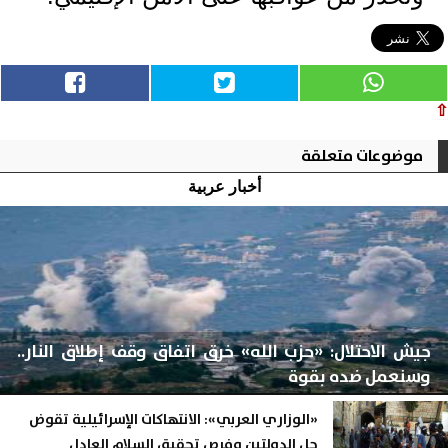
⇧
موضوعات متعلقة
أخبار عربية
جيش الاحتلال: «حزب الله» خرق اتفاق وقف إطلاق النار..
وسنعمل ضده بقوة
«الوزاري العربي»: الانتهاكات الإسرائيلية تقوض
حل الدولتين وفرص تحقيق السلام العادل