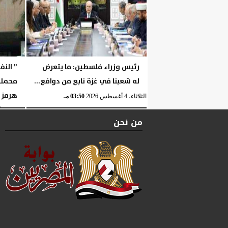
رئيس وزراء فلسطين: ما يتعرض
” النف
له شعبنا في غزة نابع من دوافع...
محملة
هرمز
الثلاثاء، 4 أغسطس 2026
03:50 مـ
الثلاثاء، 4 أغسطس 2026
من نحن