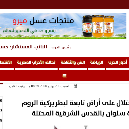
النائب المستشار/ حسي
رئيس الحزب
أخبار الحزب
الرياضة
الفن والثقافة
تحالف الأحزاب المصرية
الاقتصا
السبت، 20 يونيو 2026
08:39 مـ
بتوقيت القاهرة
حتلال على أراض تابعة لبطريركية الروم
0
 سلوان بالقدس الشرقية المحتلة
7
5