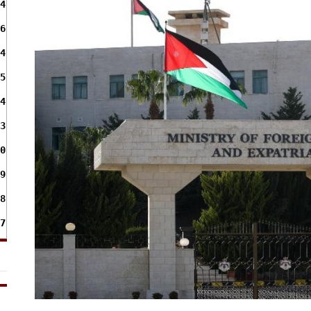
4
6
4
5
4
3
0
9
8
7