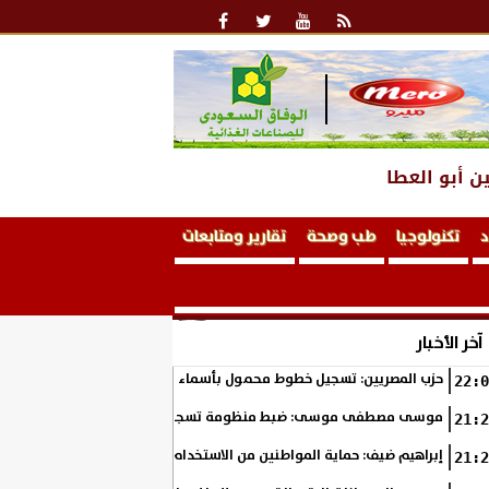
ن أبو العطا
د
تكنولوجيا
طب وصحة
تقارير ومتابعات
آخر الأخبار
حزب المصريين: تسجيل خطوط محمول بأسماء المواطنين دون علمهم ناقوس
22:0
موسى مصطفى موسى: ضبط منظومة تسجيل خطوط المحمول ضرورة لحماية بي
21:2
إبراهيم ضيف: حماية المواطنين من الاستخدام غير المشروع لبياناتهم حق أ
21:2