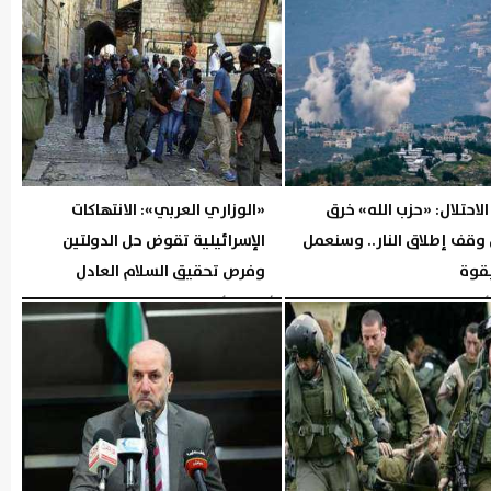
احتلال: «حزب الله» خرق
«الوزاري العربي»: الانتهاكات
 وقف إطلاق النار.. وسنعمل
الإسرائيلية تقوض حل الدولتين
قوة
وفرص تحقيق السلام العادل
06:17 مـ
الأربعاء، 5 أغسطس 2026
05:28 مـ