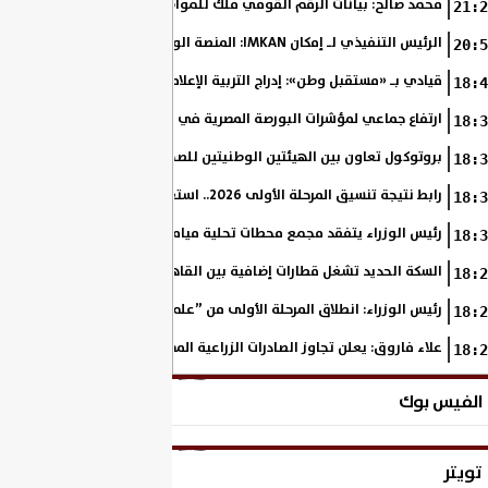
محمد صالح: بيانات الرقم القومي ملك للمواطن ولا يجوز استخدامها ف
21:2
الرئيس التنفيذي لـ إمكان IMKAN: المنصة الوطنية للسياحة الصحية خطوة استراتيجية لتعزيز مكانة مصر على خريطة...
20:5
قيادي بـ «مستقبل وطن»: إدراج التربية الإعلامية في التعليم الأساسي خ
18:4
ارتفاع جماعي لمؤشرات البورصة المصرية في ختام تعاملات اليوم
18:3
بروتوكول تعاون بين الهيئتين الوطنيتين للصحافة والإعلام| صور
18:3
رابط نتيجة تنسيق المرحلة الأولى 2026.. استعلم عن كليتك إلكترونيًا
18:3
رئيس الوزراء يتفقد مجمع محطات تحلية مياه البحر بالرميلة في مطروح بطاقة 125 ألف متر مك
18:3
السكة الحديد تشغل قطارات إضافية بين القاهرة وأسيوط| جدول التشغيل
18:2
رئيس الوزراء: انطلاق المرحلة الأولى من ”علم الروم” بالساحل يمثل خطوة 
18:2
علاء فاروق: يعلن تجاوز الصادرات الزراعية المصرية 6.2 مليون طن حتى الآن
18:2
الفيس بوك
تويتر