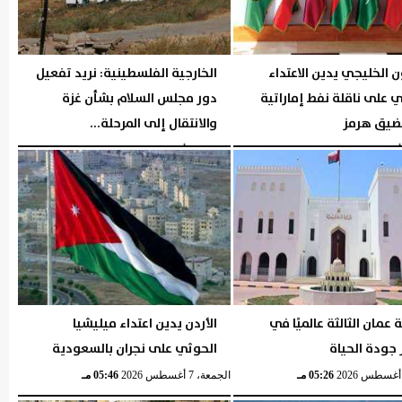
ن الخليجي يدين الاعتداء
الخارجية الفلسطينية: نريد تفعيل
ني على ناقلة نفط إماراتية
دور مجلس السلام بشأن غزة
يق هرمز
والانتقال إلى المرحلة...
06:12 مـ
السبت، 8 أغسطس 2026
06:07 مـ
عمان الثالثة عالميًا في
الأردن يدين اعتداء ميليشيا
جودة الحياة
الحوثي على نجران بالسعودية
05:26 مـ
الجمعة، 7 أغسطس 2026
05:46 مـ