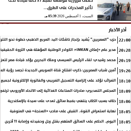
حملات مرورية موسعة تضبط 37 حالة قيادة تحت
تأثير المخدرات على الطرق...
السبت، 1 أغسطس 2026
05:39 مـ
آخر الأخبار
حزب ”المصريين” يُشيد بإنجاز ناشئات اليد: المربع الذهبي خطوة نحو التتو
22:00
مدير عام «إمكان IMKAN»: الكوادر الوطنية المؤهلة هي الثروة الحقيقية لمستقبل التنمية في مصر
20:28
محمد رشيدي: لقاء الرئيس السيسي وملك البحرين يؤكد قيادة مصر لتعزيز 
20:19
أمين شباب المصريين: ذكرى افتتاح قناة السويس الجديدة تجسد رؤية الس
19:26
الضرائب تؤكد على إلزامية التسجيل الضريبي والفاتورة الإلكترونية لجميع 
18:10
المجلس التصديري: صادرات الصناعات الغذائية إلى الاتحاد الأوروبي ترتفع 15.4% خلال النصف الأول من 2026
18:09
خلاف بسبب الكلاب ينتهي بضبط سائق تعدى على سيدة بالإسكندرية
18:06
نهاية استعراض القوة.. القبض على صاحب «السنجة» في المنوفية
18:05
اليوم.. الحكم على السائق المتهم بقتل رجل وحفيدته وإصابة 11 آخرين
18:05