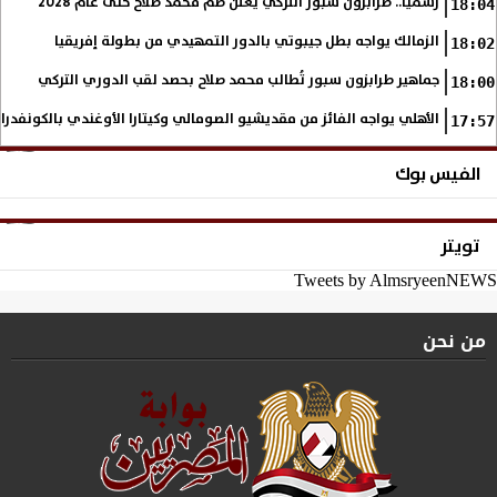
رسميا.. طرابزون سبور التركي يعلن ضم محمد صلاح حتى عام 2028
18:04
الزمالك يواجه بطل جيبوتي بالدور التمهيدي من بطولة إفريقيا
18:02
جماهير طرابزون سبور تُطالب محمد صلاح بحصد لقب الدوري التركي
18:00
الأهلي يواجه الفائز من مقديشيو الصومالي وكيتارا الأوغندي بالكونفدرال
17:57
الفيس بوك
تويتر
Tweets by AlmsryeenNEWS
من نحن