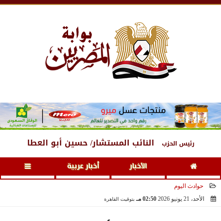
السبت
، 8 أغسطس 2026
12:37 صـ
النائب المستشار/ حسين أبو العطا
رئيس الحزب
الأخبار
أخبار عربية
حوادث اليوم
الأحد، 21 يونيو 2026
02:50 مـ
بتوقيت القاهرة
2026-06-21 14:50:12