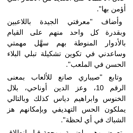
أؤمن بها".
وأضاف "معرفتي الجيدة باللاعبين
وبقدرة كل واحد منهم على القيام
بالأدوار المنوطة بهم سهَّل مهمتي
وساعدني في تكوين تشكيلة تبلي البلاء
الحسن في الملعب".
وتابع "صيباري صانع للألعاب بمعنى
الرقم 10، وعز الدين أوناحي، بلال
الخنوس وابراهيم دياس كذلك وبالتالي
يملكون الحس التهديفي وبإمكانهم هز
الشباك في أي لحظة".
تعرض وهبي لضربة موجعة قبل انطلاق