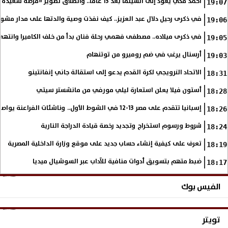
أحمد مكي يعود إلى السينما بعد 13 عامًا.. وانطلاق تصوير «فرصة سعيدة»
19:07
في ذكرى رحيل دلال عبد العزيز.. كيف نفذت وصية والدتها على مدار مشوا
19:06
في ذكرى ميلاده.. مصطفى فهمي رحلة فنان بدأ من خلف الكاميرا وانتهى أي
19:05
أرسنال يرغب في ضم روميرو من توتنهام
19:03
الاتحاد النرويجي لكرة القدم يدعو إلى استقالة جاني إنفانتينو
18:31
أستون فيلا يعلن استعارة ليلي مورفي من مانشستر سيتي
18:28
إسبانيا تتقدم على مصر 13-12 في الشوط الأول.. وناشئات الفراعنة يواصلن حلم بلوغ نهائي مونديال اليد
18:26
شروط ورسوم استخراج وتجديد رخصة قيادة الدراجة النارية
18:24
تعرف على كيفية إنشاء حساب جديد على موقع وزارة الداخلية المصرية
18:19
ضبط متهم بتسويق أدوات منافية للآداب عبر السوشيال ميديا
18:17
الفيس بوك
تويتر