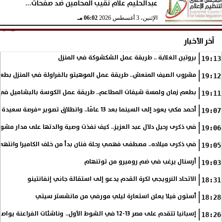
عبدالحليم علام نقيب المحامين ضد صفحات...
الإثنين، 3 أغسطس 2026
06:02 مـ
آخر الأخبار
بروتين الغلابة .. طريقة عمل الشكشوكة في المنزل
19:13
مشروب الصيف المنعش.. طريقة عمل الموهيتو بالفراولة في المنزل بطعم
19:12
بطعم زمان ولمسة شيفات المطاعم.. طريقة عمل الكوسة بالبشاميل في 
19:11
أحمد مكي يعود إلى السينما بعد 13 عامًا.. وانطلاق تصوير «فرصة سعيدة»
19:07
في ذكرى رحيل دلال عبد العزيز.. كيف نفذت وصية والدتها على مدار مشوا
19:06
في ذكرى ميلاده.. مصطفى فهمي رحلة فنان بدأ من خلف الكاميرا وانتهى أي
19:05
أرسنال يرغب في ضم روميرو من توتنهام
19:03
الاتحاد النرويجي لكرة القدم يدعو إلى استقالة جاني إنفانتينو
18:31
أستون فيلا يعلن استعارة ليلي مورفي من مانشستر سيتي
18:28
إسبانيا تتقدم على مصر 13-12 في الشوط الأول.. وناشئات الفراعنة يواصلن حلم بلوغ نهائي مونديال اليد
18:26