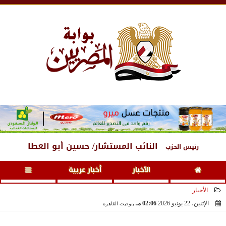
السبت
، 8 أغسطس 2026
07:52 صـ
النائب المستشار/ حسين أبو العطا
رئيس الحزب
الأخبار
أخبار عربية
الأخبار
الإثنين، 22 يونيو 2026
02:06 مـ
بتوقيت القاهرة
2026-06-22 14:06:37