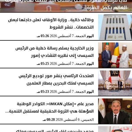
مايا مرسي: صعود منتخب ناشئات اليد لنصف نهائي بطولة
العالم يكمل الفترة...
وظائف خالية.. وزارة الأوقاف تعلن حاجتها لبعض
التخصصات.. ننشر الشروط
اليوم
الجمعة، 7 أغسطس 2026
05:28 مـ
اليوم
الجمعة، 7 أغسطس 2026
05:26 مـ
وزير الخارجية يسلم رسالة خطية من الرئيس
السيسى إلى نظيره التشادي |صور
اليوم
الجمعة، 7 أغسطس 2026
05:25 مـ
المتحدث الرئاسي ينشر صور توديع الرئيس
السيسي لملك البحرين بمطار العلمين
اليوم
الجمعة، 7 أغسطس 2026
05:23 مـ
مدير عام «إمكان IMKAN»: الكوادر الوطنية
المؤهلة هي الثروة الحقيقية لمستقبل التنمية...
الخميس، 6 أغسطس 2026
08:28 مـ
محمد رشيدي: لقاء الرئيس السيسي وملك