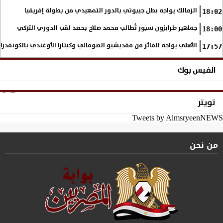
الزمالك يواجه بطل جيبوتي بالدور التمهيدي من بطولة إفريقيا
18:02
جماهير طرابزون سبور تُطالب محمد صلاح بحصد لقب الدوري التركي
18:00
الأهلي يواجه الفائز من مقديشيو الصومالي وكيتارا الأوغندي بالكونفدرال
17:57
الفيس بوك
تويتر
Tweets by AlmsryeenNEWS
من نحن