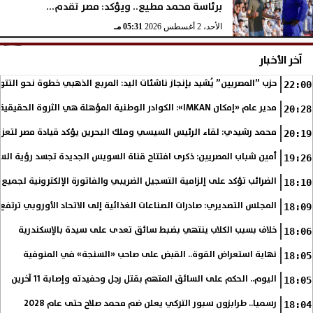
برئاسة محمد مطيع.. ويؤكد: مصر تقدم...
الأحد، 2 أغسطس 2026
05:31 مـ
آخر الأخبار
حزب ”المصريين” يُشيد بإنجاز ناشئات اليد: المربع الذهبي خطوة نحو التتو
22:00
مدير عام «إمكان IMKAN»: الكوادر الوطنية المؤهلة هي الثروة الحقيقية لمستقبل التنمية في مصر
20:28
محمد رشيدي: لقاء الرئيس السيسي وملك البحرين يؤكد قيادة مصر لتعزيز 
20:19
أمين شباب المصريين: ذكرى افتتاح قناة السويس الجديدة تجسد رؤية الس
19:26
الضرائب تؤكد على إلزامية التسجيل الضريبي والفاتورة الإلكترونية لجميع 
18:10
المجلس التصديري: صادرات الصناعات الغذائية إلى الاتحاد الأوروبي ترتفع 15.4% خلال النصف الأول من 2026
18:09
خلاف بسبب الكلاب ينتهي بضبط سائق تعدى على سيدة بالإسكندرية
18:06
نهاية استعراض القوة.. القبض على صاحب «السنجة» في المنوفية
18:05
اليوم.. الحكم على السائق المتهم بقتل رجل وحفيدته وإصابة 11 آخرين
18:05
رسميا.. طرابزون سبور التركي يعلن ضم محمد صلاح حتى عام 2028
18:04