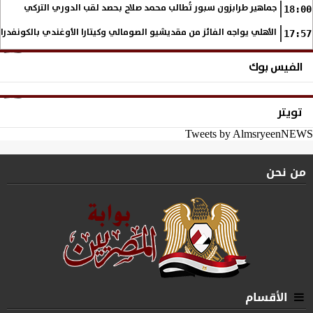
جماهير طرابزون سبور تُطالب محمد صلاح بحصد لقب الدوري التركي
18:00
الأهلي يواجه الفائز من مقديشيو الصومالي وكيتارا الأوغندي بالكونفدرال
17:57
الفيس بوك
تويتر
Tweets by AlmsryeenNEWS
من نحن
الأقسام