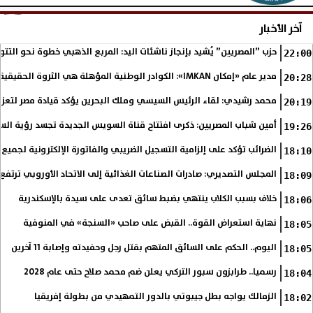
الإثنين، 3 أغسطس 2026
05:16 مـ
آخر الأخبار
حزب ”المصريين” يُشيد بإنجاز ناشئات اليد: المربع الذهبي خطوة نحو التتو
22:00
مدير عام «إمكان IMKAN»: الكوادر الوطنية المؤهلة هي الثروة الحقيقية لمستقبل التنمية في مصر
20:28
محمد رشيدي: لقاء الرئيس السيسي وملك البحرين يؤكد قيادة مصر لتعزيز 
20:19
أمين شباب المصريين: ذكرى افتتاح قناة السويس الجديدة تجسد رؤية الس
19:26
الضرائب تؤكد على إلزامية التسجيل الضريبي والفاتورة الإلكترونية لجميع 
18:10
المجلس التصديري: صادرات الصناعات الغذائية إلى الاتحاد الأوروبي ترتفع 15.4% خلال النصف الأول من 2026
18:09
خلاف بسبب الكلاب ينتهي بضبط سائق تعدى على سيدة بالإسكندرية
18:06
نهاية استعراض القوة.. القبض على صاحب «السنجة» في المنوفية
18:05
اليوم.. الحكم على السائق المتهم بقتل رجل وحفيدته وإصابة 11 آخرين
18:05
رسميا.. طرابزون سبور التركي يعلن ضم محمد صلاح حتى عام 2028
18:04
الزمالك يواجه بطل جيبوتي بالدور التمهيدي من بطولة إفريقيا
18:02