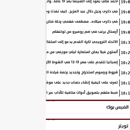
أحمد مكي يعود إلى السينما بعد 13 عامًا.. وانطلاق تصوير «فرصة سعيدة»
19:0
في ذكرى رحيل دلال عبد العزيز.. كيف نفذت وصية والدتها على مدار مشوار
19:0
في ذكرى ميلاده.. مصطفى فهمي رحلة فنان بدأ من خلف الكاميرا وانتهى أيقو
19:0
أرسنال يرغب في ضم روميرو من توتنهام
19:0
الاتحاد النرويجي لكرة القدم يدعو إلى استقالة جاني إنفانتينو
18:3
أستون فيلا يعلن استعارة ليلي مورفي من مانشستر سيتي
18:2
إسبانيا تتقدم على مصر 13-12 في الشوط الأول.. وناشئات الفراعنة يواصلن حلم بلوغ نهائي مونديال اليد
18:2
شروط ورسوم استخراج وتجديد رخصة قيادة الدراجة النارية
18:2
تعرف على كيفية إنشاء حساب جديد على موقع وزارة الداخلية المصرية
18:1
ضبط متهم بتسويق أدوات منافية للآداب عبر السوشيال ميديا
18:1
الفيس بوك
تويتر