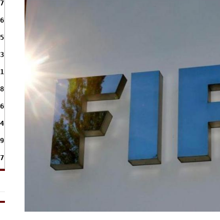
7
6
5
3
1
8
6
4
9
7