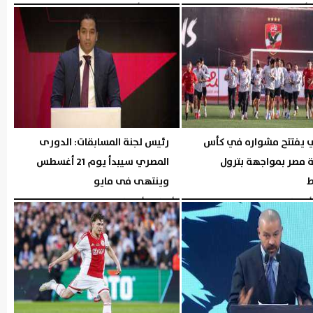
06:00 مـ
الخميس، 6 أغسطس 2026
05:57 مـ
ي يفتتح مشواره في كأس
رئيس لجنة المسابقات: الدورى
 مصر بمواجهة بترول
المصري سيبدأ يوم 21 أغسطس
ط
وينتهى فى مايو
05:30 مـ
الأربعاء، 5 أغسطس 2026
05:29 مـ