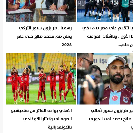
إسبانيا تتقدم على مصر 13-12 في
رسميا.. طرابزون سبور التركي
الأول.. وناشئات الفراعنة
يعلن ضم محمد صلاح حتى عام
 حلم...
2028
06:26 مـ
الخميس، 6 أغسطس 2026
06:04 مـ
 طرابزون سبور تُطالب
الأهلي يواجه الفائز من مقديشيو
صلاح بحصد لقب الدوري
الصومالي وكيتارا الأوغندي
ي
بالكونفدرالية