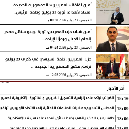
أمين ثقافة «المصريين»: الجمهورية الجديدة
امتداد لأهداف ثورة 23 يوليو وكلمة الرئيس...
الخميس، 23 يوليو 2026
09:30 مـ
أمين شباب حزب المصريين: ثورة يوليو ستظل مصدر
إلهام للأجيال ورمزًا للإرادة...
الخميس، 23 يوليو 2026
04:24 مـ
حزب المصريين: كلمة السيسي في ذكرى 23 يوليو
ترسم ملامح الجمهورية الجديدة...
الخميس، 23 يوليو 2026
12:02 مـ
آخر الأخبار
الضرائب تؤكد على إلزامية التسجيل الضريبي والفاتورة الإلكترونية لجميع 
18:10
المجلس التصديري: صادرات الصناعات الغذائية إلى الاتحاد الأوروبي ترتفع 15.4% خلال النصف الأول من 2026
18:09
خلاف بسبب الكلاب ينتهي بضبط سائق تعدى على سيدة بالإسكندرية
18:06
نهاية استعراض القوة.. القبض على صاحب «السنجة» في المنوفية
18:05