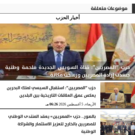
موضوعات متعلقة
أخبار الحزب
حزب ”المصريين”: قناة السويس الجديدة ملحمة وطنية
جسدت إرادة المصريين ورسخت مكانة...
حزب ”المصريين”: استقبال السيسي لملك البحرين
يعكس عمق العلاقات التاريخية بين البلدين
اليوم
الخميس، 6 أغسطس 2026
01:07 مـ
الأربعاء، 5 أغسطس 2026
06:26 مـ
بالصور.. حزب «المصريين» يعقد المنتدى الوطني
للمصريين بالخارج لتعزيز الاستثمار والشراكة
الوطنية