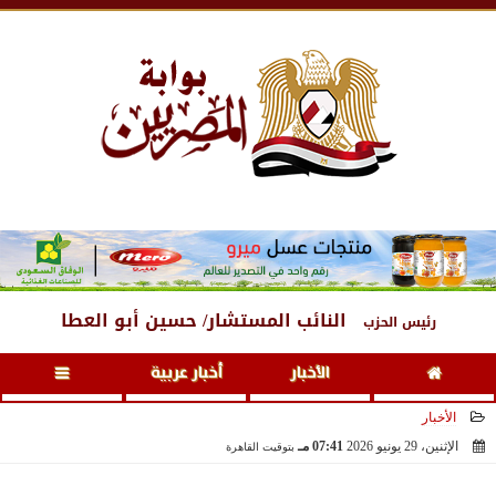
الجمعة
، 7 أغسطس 2026
09:48 مـ
النائب المستشار/ حسين أبو العطا
رئيس الحزب
الأخبار
أخبار عربية
الأخبار
الإثنين، 29 يونيو 2026
07:41 مـ
بتوقيت القاهرة
2026-06-29 19:41:13