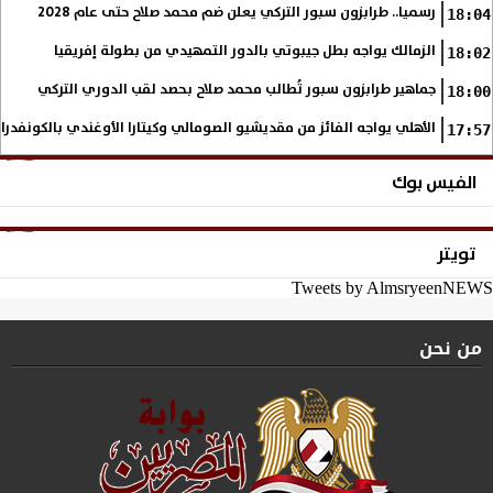
رسميا.. طرابزون سبور التركي يعلن ضم محمد صلاح حتى عام 2028
18:04
الزمالك يواجه بطل جيبوتي بالدور التمهيدي من بطولة إفريقيا
18:02
جماهير طرابزون سبور تُطالب محمد صلاح بحصد لقب الدوري التركي
18:00
الأهلي يواجه الفائز من مقديشيو الصومالي وكيتارا الأوغندي بالكونفدرال
17:57
الفيس بوك
تويتر
Tweets by AlmsryeenNEWS
من نحن