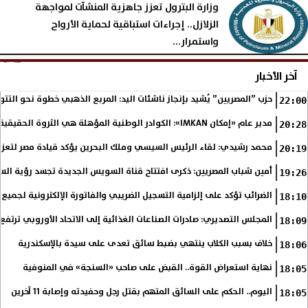
وزارة البترول تعزز جاهزية المنشآت لمواجهة
الزلازل.. إجراءات استباقية لحماية الأرواح
واستمرار...
الإثنين، 3 أغسطس 2026
05:16 مـ
آخر الأخبار
حزب ”المصريين” يُشيد بإنجاز ناشئات اليد: المربع الذهبي خطوة نحو التتو
22:00
مدير عام «إمكان IMKAN»: الكوادر الوطنية المؤهلة هي الثروة الحقيقية لمستقبل التنمية في مصر
20:28
محمد رشيدي: لقاء الرئيس السيسي وملك البحرين يؤكد قيادة مصر لتعزيز 
20:19
أمين شباب المصريين: ذكرى افتتاح قناة السويس الجديدة تجسد رؤية الس
19:26
الضرائب تؤكد على إلزامية التسجيل الضريبي والفاتورة الإلكترونية لجميع 
18:10
المجلس التصديري: صادرات الصناعات الغذائية إلى الاتحاد الأوروبي ترتفع 15.4% خلال النصف الأول من 2026
18:09
خلاف بسبب الكلاب ينتهي بضبط سائق تعدى على سيدة بالإسكندرية
18:06
نهاية استعراض القوة.. القبض على صاحب «السنجة» في المنوفية
18:05
اليوم.. الحكم على السائق المتهم بقتل رجل وحفيدته وإصابة 11 آخرين
18:05