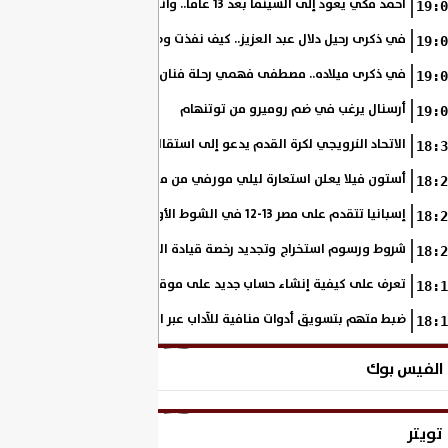
أحمد مكي يعود إلى السينما بعد 13 عامًا.. وانطلاق تصوير «فرصة سعيدة»
19:0
في ذكرى رحيل دلال عبد العزيز.. كيف نفذت وصية والدتها على مدار مشوار
19:0
في ذكرى ميلاده.. مصطفى فهمي رحلة فنان بدأ من خلف الكاميرا وانتهى أيقو
19:0
أرسنال يرغب في ضم روميرو من توتنهام
19:0
الاتحاد النرويجي لكرة القدم يدعو إلى استقالة جاني إنفانتينو
18:3
أستون فيلا يعلن استعارة ليلي مورفي من مانشستر سيتي
18:2
إسبانيا تتقدم على مصر 13-12 في الشوط الأول.. وناشئات الفراعنة يواصلن حلم بلوغ نهائي مونديال اليد
18:2
شروط ورسوم استخراج وتجديد رخصة قيادة الدراجة النارية
18:2
تعرف على كيفية إنشاء حساب جديد على موقع وزارة الداخلية المصرية
18:1
ضبط متهم بتسويق أدوات منافية للآداب عبر السوشيال ميديا
18:1
الفيس بوك
تويتر