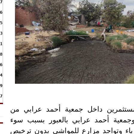
7
6
5
3
1
8
6
4
9
7
ستثمرين داخل جمعية أحمد عرابي من
 وجمعية أحمد عرابي بالعبور بسبب سوء
رباء وتواجد مزارع للمواشي بدون ترخيص