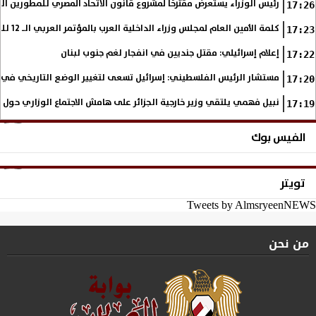
رئيس الوزراء يستعرض مقترحًا لمشروع قانون الاتحاد المصري للمطورين الع
17:26
كلمة الأمين العام لمجلس وزراء الداخلية العرب بالمؤتمر العربي الـ 12 للمسؤولين عن الأمن السياحي
17:23
إعلام إسرائيلي: مقتل جنديين في انفجار لغم جنوب لبنان
17:22
مستشار الرئيس الفلسطيني: إسرائيل تسعى لتغيير الوضع التاريخي في
17:20
نبيل فهمي يلتقي وزير خارجية الجزائر على هامش الاجتماع الوزاري حول
17:19
الفيس بوك
تويتر
Tweets by AlmsryeenNEWS
من نحن