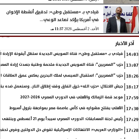
قيادي بـ «مستقبل وطن»: تدقيق أنشطة الإخوان
في أمريكا يؤكد تصاعد الوعي...
الأحد، 2 أغسطس 2026
11:37 مـ
آخر الأخبار
قيادي بـ «مستقبل وطن»: قناة السويس الجديدة ستظل أيقونة الإرادة ا
14:03
حزب ”المصريين”: قناة السويس الجديدة ملحمة وطنية جسدت إرادة المصري
13:07
حزب ”المصريين”: استقبال السيسي لملك البحرين يعكس عمق العلاقات التا
18:26
جيش الاحتلال: «حزب الله» خرق اتفاق وقف إطلاق النار.. وسنعمل ضده بق
18:17
موعد قمة الزمالك والأهلي في الدوري المصري 2026-2027
17:59
الأهلي يفتتح مشواره في كأس عاصمة مصر بمواجهة بترول أسيوط
17:30
رئيس لجنة المسابقات: الدورى المصري سيبدأ يوم 21 أغسطس وينتهى فى مايو
17:29
«الوزاري العربي»: الانتهاكات الإسرائيلية تقوض حل الدولتين وفرص تحقي
17:28