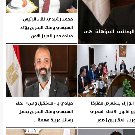
محمد رشيدي: لقاء الرئيس
السيسي وملك البحرين يؤكد
IMKAN»: الكوادر الوطنية المؤهلة هي
قيادة مصر لتعزيز الأمن...
اليوم
الخميس، 6 أغسطس 2026
08:19 مـ
لوزراء يستعرض مقترحًا
قيادي بـ «مستقبل وطن»: لقاء
 قانون الاتحاد المصري
السيسي وملك البحرين يحمل
ين العقاريين | صور
رسائل عربية مهمة...
05:26 مـ
الأربعاء، 5 أغسطس 2026
05:02 مـ