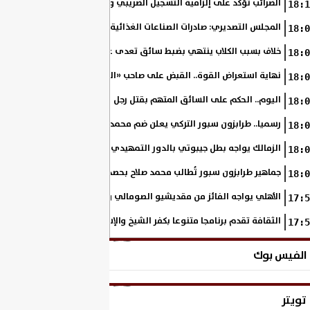
الضرائب تؤكد على إلزامية التسجيل الضريبي والفاتورة الإلكترونية لجميع مم
18:1
المجلس التصديري: صادرات الصناعات الغذائية إلى الاتحاد الأوروبي ترتفع 15.4% خلال النصف الأول من 2026
18:0
خلاف بسبب الكلاب ينتهي بضبط سائق تعدى على سيدة بالإسكندرية
18:0
نهاية استعراض القوة.. القبض على صاحب «السنجة» في المنوفية
18:0
اليوم.. الحكم على السائق المتهم بقتل رجل وحفيدته وإصابة 11 آخرين
18:0
رسميا.. طرابزون سبور التركي يعلن ضم محمد صلاح حتى عام 2028
18:0
الزمالك يواجه بطل جيبوتي بالدور التمهيدي من بطولة إفريقيا
18:0
جماهير طرابزون سبور تُطالب محمد صلاح بحصد لقب الدوري التركي
18:0
الأهلي يواجه الفائز من مقديشيو الصومالي وكيتارا الأوغندي بالكونفدرالي
17:5
الثقافة تقدم برنامجا متنوعا بكفر الشيخ والإسكندرية وأسوان والإسماعي
17:5
الفيس بوك
تويتر