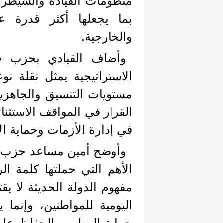
منظومات القيادة والسيطرة، 
بما يجعلها أكثر قدرة ع
والخارجية.
وأضاف القيادي بحزب «م
الاستراتيجية يمثل نقلة ن
مستويات التنسيق والجاهزي
القرار في المواقف الاستثنا
في إدارة الأزمات وحماية ال
وأوضح أمين مساعد حزب «م
الأهم التي حملتها كلمة ا
مفهوم الدولة الحديثة لا ي
اليومية للمواطنين، وإنما
حماية الوطن، والحفاظ على 