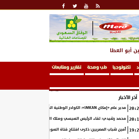
ن أبو العطا
د
تكنولوجيا
طب وصحة
تقارير ومتابعات
آخر الأخبار
مدير عام «إمكان IMKAN»: الكوادر الوطنية المؤهلة هي الثروة الحقيقية لمستقبل التنمية في مصر
20:2
محمد رشيدي: لقاء الرئيس السيسي وملك البحرين يؤكد قيادة مصر لتعزيز ال
20:1
أمين شباب المصريين: ذكرى افتتاح قناة السويس الجديدة تجسد رؤية السي
19:2