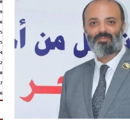
0
9
6
5
5
4
2
0
7
6