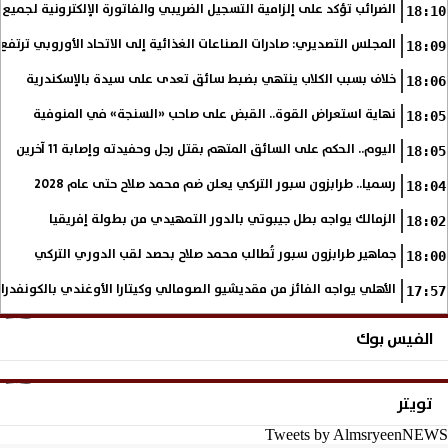
الضرائب تؤكد على إلزامية التسجيل الضريبي والفاتورة الإلكترونية لجميع 
18:10
المجلس التصديري: صادرات الصناعات الغذائية إلى الاتحاد الأوروبي ترتفع 15.4% خلال النصف الأول من 2026
18:09
خلاف بسبب الكلاب ينتهي بضبط سائق تعدى على سيدة بالإسكندرية
18:06
نهاية استعراض القوة.. القبض على صاحب «السنجة» في المنوفية
18:05
اليوم.. الحكم على السائق المتهم بقتل رجل وحفيدته وإصابة 11 آخرين
18:05
رسميا.. طرابزون سبور التركي يعلن ضم محمد صلاح حتى عام 2028
18:04
الزمالك يواجه بطل جيبوتي بالدور التمهيدي من بطولة إفريقيا
18:02
جماهير طرابزون سبور تُطالب محمد صلاح بحصد لقب الدوري التركي
18:00
الأهلي يواجه الفائز من مقديشيو الصومالي وكيتارا الأوغندي بالكونفدرال
17:57
الفيس بوك
تويتر
Tweets by AlmsryeenNEWS