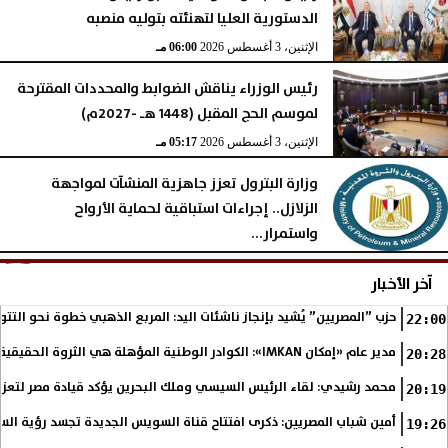
الدستورية العليا لتهنئته بتوليه منصبه
الإثنين، 3 أغسطس 2026
06:00 مـ
رئيس الوزراء يناقش الضوابط والمحددات المقترحة
لموسم الحج المقبل (1448 هـ -2027م)
الإثنين، 3 أغسطس 2026
05:17 مـ
وزارة البترول تعزز جاهزية المنشآت لمواجهة
الزلازل.. إجراءات استباقية لحماية الأرواح
واستمرار...
الإثنين، 3 أغسطس 2026
05:16 مـ
آخر الأخبار
حزب ”المصريين” يُشيد بإنجاز ناشئات اليد: المربع الذهبي خطوة نحو التتو
22:00
مدير عام «إمكان IMKAN»: الكوادر الوطنية المؤهلة هي الثروة الحقيقية لمستقبل التنمية في مصر
20:28
محمد رشيدي: لقاء الرئيس السيسي وملك البحرين يؤكد قيادة مصر لتعزيز 
20:19
أمين شباب المصريين: ذكرى افتتاح قناة السويس الجديدة تجسد رؤية الس
19:26