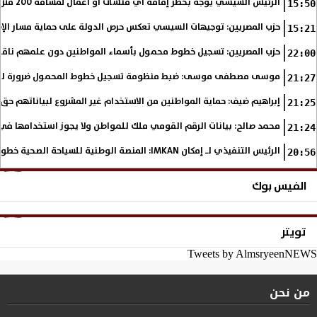
الرئيس السيسي يُوجه بحظر إقامة أي منشآت أو أعمال لمسافة 200 متر من خط الشاطئ
15:50
حزب المصريين: توجيهات السيسي تعكس حرص الدولة على حماية مسار الإصل
15:21
حزب المصريين: تسجيل خطوط محمول بأسماء المواطنين دون علمهم ناق
22:00
موسى مصطفى موسى: ضبط منظومة تسجيل خطوط المحمول ضرورة لحماية ب
21:27
إبراهيم ضيف: حماية المواطنين من الاستخدام غير المشروع لبياناتهم حق 
21:25
محمد صالح: بيانات الرقم القومي ملك للمواطن ولا يجوز استخدامها 
21:24
الرئيس التنفيذي لـ إمكان IMKAN: المنصة الوطنية للسياحة الصحية خطوة استراتيجية لتعزيز مكانة مصر على خريطة...
20:56
الفيس بوك
تويتر
Tweets by AlmsryeenNEWS
من نحن