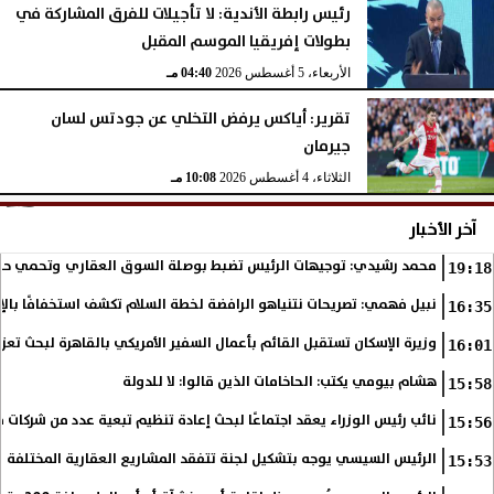
رئيس رابطة الأندية: لا تأجيلات للفرق المشاركة في
بطولات إفريقيا الموسم المقبل
الأربعاء، 5 أغسطس 2026
04:40 مـ
تقرير: أياكس يرفض التخلي عن جودتس لسان
جيرمان
الثلاثاء، 4 أغسطس 2026
10:08 مـ
آخر الأخبار
محمد رشيدي: توجيهات الرئيس تضبط بوصلة السوق العقاري وتحمي حق
19:18
نبيل فهمي: تصريحات نتنياهو الرافضة لخطة السلام تكشف استخفافًا بالإر
16:35
وزيرة الإسكان تستقبل القائم بأعمال السفير الأمريكي بالقاهرة لبحث تعز
16:01
هشام بيومي يكتب: الحاخامات الذين قالوا: لا للدولة
15:58
نائب رئيس الوزراء يعقد اجتماعًا لبحث إعادة تنظيم تبعية عدد من شركات ق
15:56
الرئيس السيسي يوجه بتشكيل لجنة تتفقد المشاريع العقارية المختلفة ‎بالمحافظات لضمان تسليم الوحدات دون تأخير
15:53