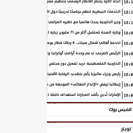
اتحاد الكرة ينتظر الاخطار الرسمي بتنظيم مصر بطولة أمم إفريقيا تحت 23 عاما
18:1
الخدمات البيطرية تنظم برنامجًا تدريبيًا حول التطبيقات الحديثة لأنظمة سلا
18:1
وزير الخارجية يبحث هاتفيا مع نظيره العراقي التطورات الإقليمية ومستقبل ا
18:1
وزارة الصحة تستقبل أكثر من 71 مليون زيارة للسيدات لتلقي خدمات الفحص والتوعية
18:0
لخدمة أهالي شمال سيناء.. 4 رحلات قطار يوميًا بين القنطرة شرق وبئر العبد
18:0
الرئيس الصربي: ندعم وحدة أراضي أوكرانيا ونساند مسارها نحو الاتحاد الأو
18:0
الخارجية الفلسطينية: نريد تفعيل دور مجلس السلام بشأن غزة والانتقال إلى
18:0
رئيس وزراء ماليزيا يأمر بتشديد الرقابة الأمنية على جميع المنافذ الحدودية
18:0
إيطاليا ترفض «الإنذار النهائي» الموجهة من قِبَل إسبانيا بشأن عمليات ال
18:0
الإمارات تُدين بأشد العبارات استهداف ناقلة تابعة لأدنوك أثناء عبورها مضي
18:0
الفيس بوك
تويتر