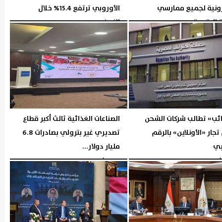
ترونية لجميع ممارسي
الأوروبي ترتفع 15.4% خلال
ة الرقمية...
النصف...
06:10 مـ
الخميس، 6 أغسطس 2026
06:09 مـ
ائب» تطالب شركات الشحن
الصناعات الغذائية ثالث أكبر قطاع
 تجار «الأونلاين» بالرقم
تصديري غير بترولي بصادرات 6.8
بي
مليار دولار...
04:45 مـ
الثلاثاء، 4 أغسطس 2026
06:05 مـ