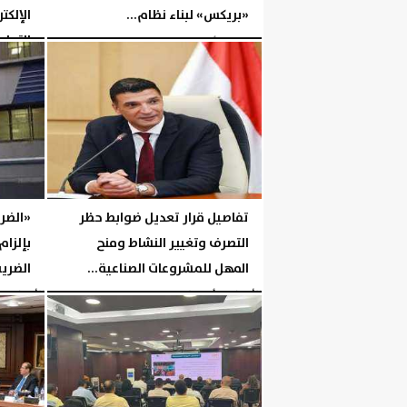
«بريكس» لبناء نظام...
الإلك
التجار
الجمعة، 7 أغسطس 2026
06:14 مـ
الخميس، 6 أغسطس 2026
تفاصيل قرار تعديل ضوابط حظر
«الضر
التصرف وتغيير النشاط ومنح
بإلزام
المهل للمشروعات الصناعية...
الضري
الأربعاء، 5 أغسطس 2026
04:46 مـ
الأربعاء، 5 أغسطس 2026