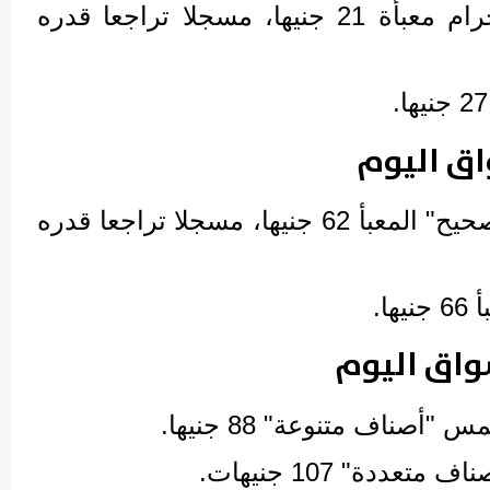
بلغ سعر المكرونة 400 جرام معبأة 21 جنيها، مسجلا تراجعا قدره
اق اليوم
سجل سعر كيلو العدس "صحيح" المعبأ 62 جنيها، مسجلا تراجعا قدره
ا.
واق اليوم
أصناف متنوعة" 88 جنيها.
عددة" 107 جنيهات.