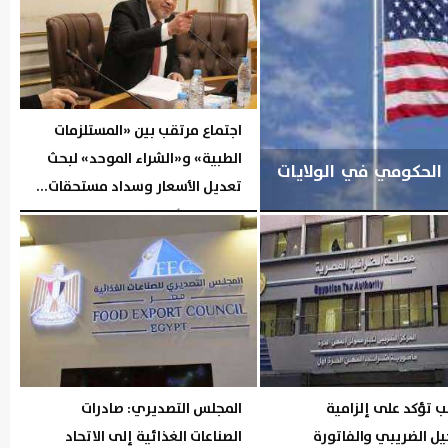
اجتماع مرتقب بين «المستلزمات
الطبية» و«الشراء الموحد» لبحث
الحكومي في الولايات
تعديل الأسعار وسداد مستحقات...
اليوم
السبت، 8 أغسطس 2026
05:21 مـ
ب تؤكد على إلزامية
المجلس التصديري: صادرات
ل الضريبي والفاتورة
الصناعات الغذائية إلى الاتحاد