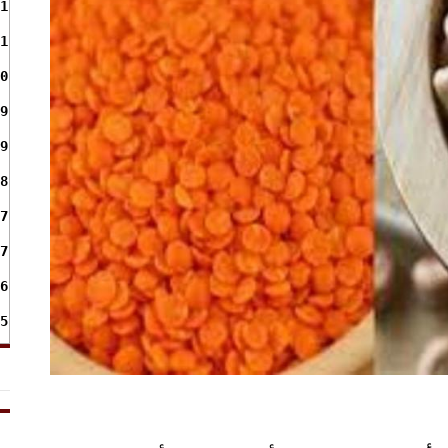
1
1
0
9
9
8
7
7
6
5