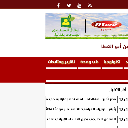
ن أبو العطا
د
تكنولوجيا
طب وصحة
تقارير ومتابعات
آخر الأخبار
مصر تُدين استهداف ناقلة نفط إماراتية في مضيق هرمز
18:1
رئيس الوزراء العراقي: 30 سبتمبر موعدًا نهائيًا لانسحاب قوات التحالف من العراق
18:1
التعاون الخليجي يدين الاعتداء الإيراني على ناقلة نفط إماراتية في مضيق
18:1