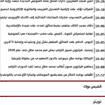
أمين شباب المصريين: ذكرى افتتاح قناة السويس الجديدة تجسد رؤية الس
19:26
الضرائب تؤكد على إلزامية التسجيل الضريبي والفاتورة الإلكترونية لجميع 
18:10
المجلس التصديري: صادرات الصناعات الغذائية إلى الاتحاد الأوروبي ترتفع 15.4% خلال النصف الأول من 2026
18:09
خلاف بسبب الكلاب ينتهي بضبط سائق تعدى على سيدة بالإسكندرية
18:06
نهاية استعراض القوة.. القبض على صاحب «السنجة» في المنوفية
18:05
اليوم.. الحكم على السائق المتهم بقتل رجل وحفيدته وإصابة 11 آخرين
18:05
رسميا.. طرابزون سبور التركي يعلن ضم محمد صلاح حتى عام 2028
18:04
الزمالك يواجه بطل جيبوتي بالدور التمهيدي من بطولة إفريقيا
18:02
جماهير طرابزون سبور تُطالب محمد صلاح بحصد لقب الدوري التركي
18:00
الأهلي يواجه الفائز من مقديشيو الصومالي وكيتارا الأوغندي بالكونفدرال
17:57
الفيس بوك
تويتر