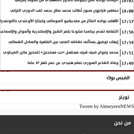
الزمالك يواجه بطل جيبوتي بالدور التمهيدي من بطولة إفريقيا
18:02
جماهير طرابزون سبور تُطالب محمد صلاح بحصد لقب الدوري التركي
18:00
الأهلي يواجه الفائز من مقديشيو الصومالي وكيتارا الأوغندي بالكونفدرال
17:57
الثقافة تقدم برنامجا متنوعا بكفر الشيخ والإسكندرية وأسوان والإسماع
17:56
إيهاب توفيق يستأنف نشاطه الفني بين القاهرة والساحل الشمالي
17:54
محمد رضوان ضيف شرف مسلسل «حب مستحيل» للمخرج مازن الغرباوي
17:51
وفاة الشاعر السوري تمام هنيدي عن عمر ناهز ٤٢ عاما
17:49
الفيس بوك
تويتر
Tweets by AlmsryeenNEWS
من نحن