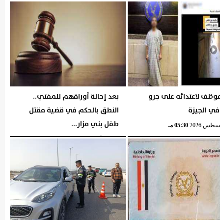
الإثنين، 3 أغسطس 2026
06:24 مـ
وظف لاعتدائه على جرو
بعد إحالة أوراقهم للمفتي..
في الجيزة
النطق بالحكم في قضية مقتل
طفل بني مزار...
05:30 مـ
السبت، 1 أغسطس 2026
06:16 مـ