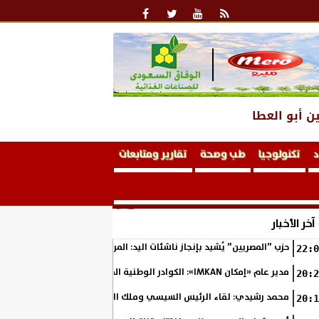
ن أبو العطا
د
تكنولوجيا
طب وصحة
تقارير ومتابعات
آخر الأخبار
حزب ”المصريين” يُشيد بإنجاز ناشئات اليد: المربع الذهبي خطوة نحو التتوي
22:0
مدير عام «إمكان IMKAN»: الكوادر الوطنية المؤهلة هي الثروة الحقيقية لمستقبل التنمية في مصر
20:2
محمد رشيدي: لقاء الرئيس السيسي وملك البحرين يؤكد قيادة مصر لتعزيز ال
20:1