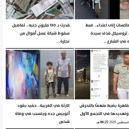
اكسات إلى اعتداء.. ضبط
قدرت بـ 130 مليون جنيه.. تفاصيل
تروسيكل قذف سيدة
سقوط شبكة غسل أموال من
 في الشارع...
تجارة...
06:36 مـ
الإثنين، 3 أغسطس 2026
06:39 مـ
قاهرة يضبط متهمًا بالتحرش
كارثة في الغربية.. حفيد يقود
وتهديدها في التجمع الأول
أتوبيس جده ويتسبب في وفاة
شخص
06:25 مـ