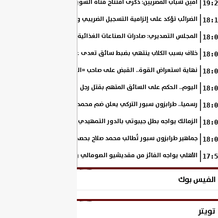
أمين شباب المصريين: ذكرى افتتاح قناة السويس الجديدة تجسد رؤية السي
19:2
الضرائب تؤكد على إلزامية التسجيل الضريبي والفاتورة الإلكترونية لجميع مم
18:1
المجلس التصديري: صادرات الصناعات الغذائية إلى الاتحاد الأوروبي ترتفع 15.4% خلال النصف الأول من 2026
18:0
خلاف بسبب الكلاب ينتهي بضبط سائق تعدى على سيدة بالإسكندرية
18:0
نهاية استعراض القوة.. القبض على صاحب «السنجة» في المنوفية
18:0
اليوم.. الحكم على السائق المتهم بقتل رجل وحفيدته وإصابة 11 آخرين
18:0
رسميا.. طرابزون سبور التركي يعلن ضم محمد صلاح حتى عام 2028
18:0
الزمالك يواجه بطل جيبوتي بالدور التمهيدي من بطولة إفريقيا
18:0
جماهير طرابزون سبور تُطالب محمد صلاح بحصد لقب الدوري التركي
18:0
الأهلي يواجه الفائز من مقديشيو الصومالي وكيتارا الأوغندي بالكونفدرالي
17:5
الفيس بوك
تويتر