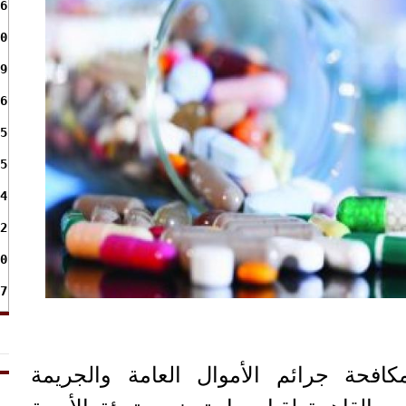
6
0
9
6
5
5
4
2
0
7
كافحة جرائم الأموال العامة والجريمة