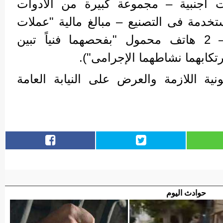
أجنبية – مجموعة كبيرة من الأدوات
ستخدمة فى التصنيع – مبالغ مالية "عملات
أجنبية" – سيارة ملاكى – 2 هاتف محمول "بفحصهما فنياً تبين
رتكابهما نشاطهما الإجرامى").
ونية اللازمة والعرض على النيابة العامة
حوادث اليوم