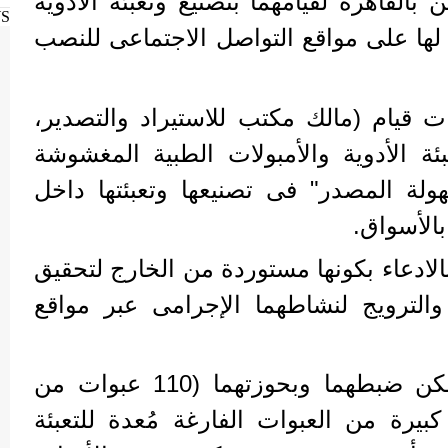
لقاهرة لقيامهما بتصنيع وتعبئة الأدوية
WS
لها على مواقع التواصل الاجتماعى للنصب
ت قيام (مالك مكتب للاستيراد والتصدير،
ئة الأدوية والأمبولات الطبية المغشوشة
لة المصدر" فى تصنيعها وتعبئتها داخل
الأسواق.
الادعاء بكونها مستوردة من الخارج لتحقيق
الترويج لنشاطهما الإجرامى عبر مواقع
عقب تقنين الإجراءات أمكن ضبطهما وبحوزتهما (110 عبوات من
بيرة من العبوات الفارغة مُعدة للتعبئة