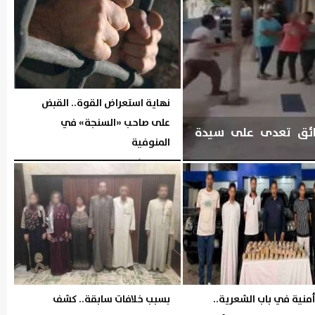
نهاية استعراض القوة.. القبض
على صاحب «السنجة» في
ائق تعدى على سيدة
المنوفية
الخميس، 6 أغسطس 2026
06:05 مـ
منية في باب الشعرية..
بسبب خلافات سابقة.. كشف