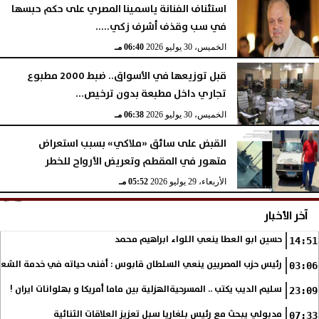
استئناف الفنانة ياسمينا المصري على حكم حبسها
في سب وقذف أشرف زكي.....
الخميس، 30 يوليو 2026
06:40 مـ
قبل توزيعها في الأسواق.. ضبط 2000 مطبوع
تجاري داخل مطبعة بدون ترخيص...
الخميس، 30 يوليو 2026
06:38 مـ
القبض على سائق «ملاكي» بسبب استعراض
متهور في المقطم وتعريض الأرواح للخطر
الأربعاء، 29 يوليو 2026
05:52 مـ
آخر الأخبار
حسين ابو العطا ينعي اللواء ابراهيم محمد
14:51
رئيس حزب المصريين ينعي السلطان قابوس : أفنى حياته في خدمة الشع
03:06
سليم الديب يكتب .. المسرحيةالهزلية بين ماما أمريكا و بهلوانات ايران !
23:09
مدبولي يبحث مع رئيس بلغاريا سبل تعزيز العلاقات الثنائية
07:33