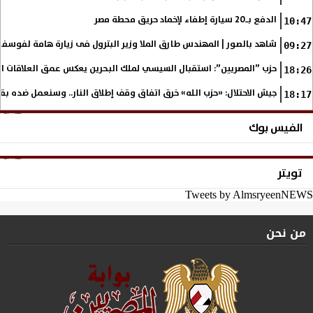
الدفع بـ20 سيارة إطفاء لإخماد حريق محطة مصر
10:47
شاهد بالصور | المهندس طارق الملا وزير البترول فى زيارة هامة لفوسف
09:27
حزب ”المصريين”: استقبال السيسي لملك البحرين يعكس عمق العلاقات التا
18:26
جيش الاحتلال: «حزب الله» خرق اتفاق وقف إطلاق النار.. وسنعمل ضده بق
18:17
الفيس بوك
تويتر
Tweets by AlmsryeenNEWS
من نحن