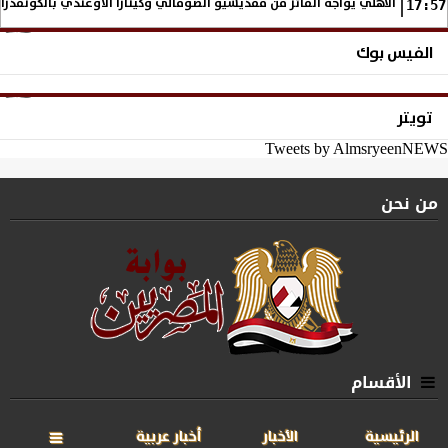
الأهلي يواجه الفائز من مقديشيو الصومالي وكيتارا الأوغندي بالكونفدرال
17:57
الفيس بوك
تويتر
Tweets by AlmsryeenNEWS
من نحن
الأقسام
الرئيسية
الأخبار
أخبار عربية