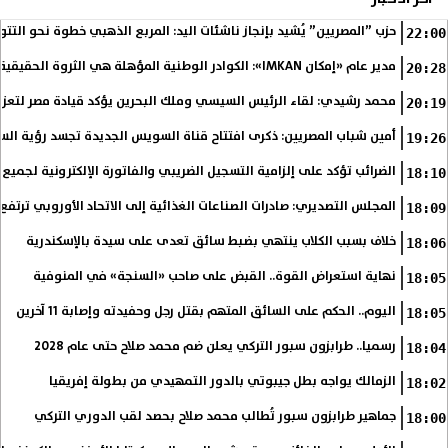
حزب ”المصريين” يُشيد بإنجاز ناشئات اليد: المربع الذهبي خطوة نحو التتو
22:00
مدير عام «إمكان IMKAN»: الكوادر الوطنية المؤهلة هي الثروة الحقيقية لمستقبل التنمية في مصر
20:28
محمد رشيدي: لقاء الرئيس السيسي وملك البحرين يؤكد قيادة مصر لتعزيز 
20:19
أمين شباب المصريين: ذكرى افتتاح قناة السويس الجديدة تجسد رؤية الس
19:26
الضرائب تؤكد على إلزامية التسجيل الضريبي والفاتورة الإلكترونية لجميع 
18:10
المجلس التصديري: صادرات الصناعات الغذائية إلى الاتحاد الأوروبي ترتفع 15.4% خلال النصف الأول من 2026
18:09
خلاف بسبب الكلاب ينتهي بضبط سائق تعدى على سيدة بالإسكندرية
18:06
نهاية استعراض القوة.. القبض على صاحب «السنجة» في المنوفية
18:05
اليوم.. الحكم على السائق المتهم بقتل رجل وحفيدته وإصابة 11 آخرين
18:05
رسميا.. طرابزون سبور التركي يعلن ضم محمد صلاح حتى عام 2028
18:04
الزمالك يواجه بطل جيبوتي بالدور التمهيدي من بطولة إفريقيا
18:02
جماهير طرابزون سبور تُطالب محمد صلاح بحصد لقب الدوري التركي
18:00