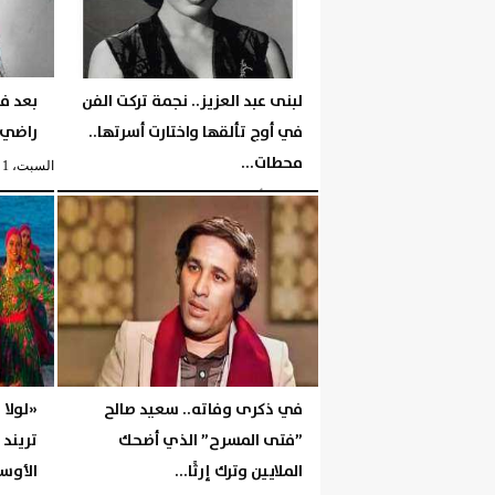
لبنى عبد العزيز.. نجمة تركت الفن
بعد فت
في أوج تألقها واختارت أسرتها..
راضي..
محطات...
السبت، 1 أغسطس 2026
السبت، 1 أغسطس 2026
05:35 مـ
في ذكرى وفاته.. سعيد صالح
«لولا 
”فتى المسرح” الذي أضحك
تريند
الملايين وترك إرثًا...
الأوسط