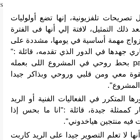
WS
صريحات تلفزيونية، إنها تضع أولوليات
بعد ذلك التمثيل، لافتة إلي أنها فى الفترة
لزواج مهمة أساسية في يومها، مشددة على
ري جهدها في الدور الذي تقدمه، قائلة :"
لما بيجي وقت الـ part-time بحط روحي في المشروع اللى بعمله
وة معي ومن قلبي وروحي وبذاكر جيدا
لمشروع".
 المتكرر في الفعاليات الفنية أو الريد
ر كممثلة جيدة، قائلة :"انا ما بحس إذا
 فيه منتجين هياخدوني".
 لا تعلم التصوير جيدا على الريد كاربت