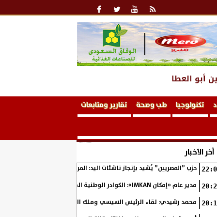
ن أبو العطا
د
تكنولوجيا
طب وصحة
تقارير ومتابعات
آخر الأخبار
حزب ”المصريين” يُشيد بإنجاز ناشئات اليد: المربع الذهبي خطوة نحو التتوي
22:0
مدير عام «إمكان IMKAN»: الكوادر الوطنية المؤهلة هي الثروة الحقيقية لمستقبل التنمية في مصر
20:2
محمد رشيدي: لقاء الرئيس السيسي وملك البحرين يؤكد قيادة مصر لتعزيز ال
20:1