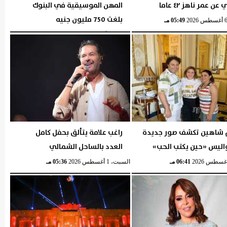
ن عمر ناهز ٤٢ عاما
المهن الموسيقية في البنوك
بلغت 750 مليون جنيه
05:49 مـ
الإثنين، 3 أغسطس 2026
06:43 مـ
 شاهين تكشف صور جديدة
راغب علامة يتألق بحفل كامل
اليس «حين يكتب الحب»
العدد بالساحل الشمالي
06:41 مـ
السبت، 1 أغسطس 2026
05:36 مـ