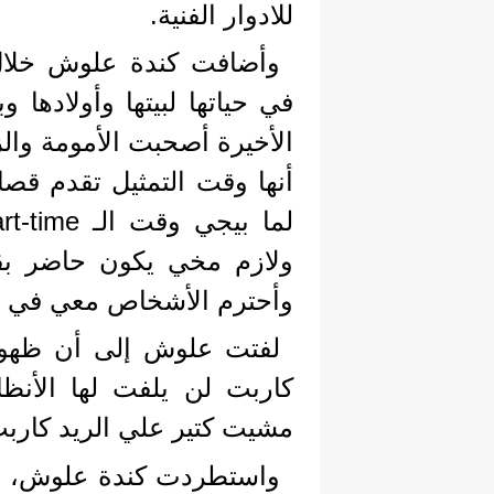
للادوار الفنية.
وأضافت كندة علوش خلال ت
في حياتها لبيتها وأولادها و
الأخيرة أصحبت الأمومة وا
أنها وقت التمثيل تقدم قصا
ولازم مخي يكون حاضر بق
وأحترم الأشخاص معي في ا
لفتت علوش إلى أن ظهورها
كاربت لن يلفت لها الأنظا
مشيت كتير علي الريد كاربت
واستطردت كندة علوش، أنها