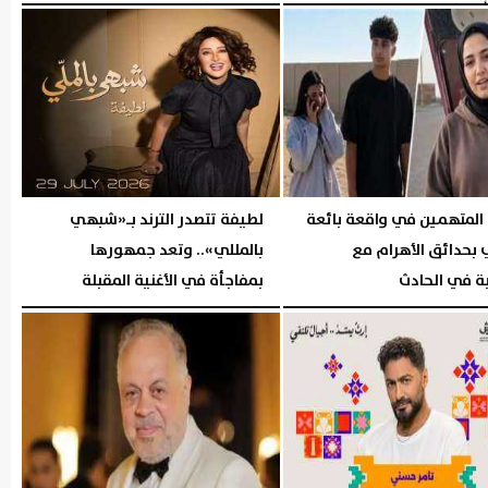
02:41 مـ
الجمعة، 31 يوليو 2026
02:56 مـ
 المتهمين في واقعة بائعة
لطيفة تتصدر الترند بـ«شبهي
 بحدائق الأهرام مع
بالمللي».. وتعد جمهورها
ة في الحادث
بمفاجأة في الأغنية المقبلة
06:37 مـ
الخميس، 30 يوليو 2026
06:37 مـ