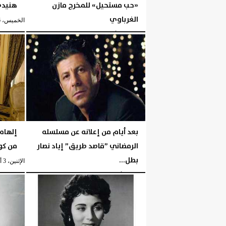
«حب مستحيل» للمخرج مازن
هنيدي ع
الغرباوي
الخميس، 6 أغسطس 2026
الخميس، 6 أغسطس 2026
05:51 مـ
بعد أيام من إعلانه عن مسلسله
إلهام
الرمضاني ”قاصد طريق” إياد نصار
من كو
بطل...
الإثنين، 3 أغسطس 2026
الإثنين، 3 أغسطس 2026
06:42 مـ