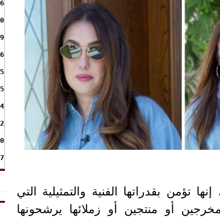
6
0
9
6
5
5
4
2
0
7
نها تؤمن بقدراتها الفنية والتمثيلية التي
رجين أو منتجين أو زملائها يرشحونها