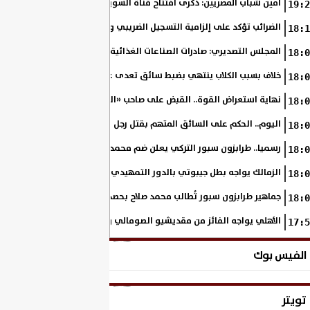
أمين شباب المصريين: ذكرى افتتاح قناة السويس الجديدة تجسد رؤية السي
19:2
الضرائب تؤكد على إلزامية التسجيل الضريبي والفاتورة الإلكترونية لجميع مم
18:1
المجلس التصديري: صادرات الصناعات الغذائية إلى الاتحاد الأوروبي ترتفع 15.4% خلال النصف الأول من 2026
18:0
خلاف بسبب الكلاب ينتهي بضبط سائق تعدى على سيدة بالإسكندرية
18:0
نهاية استعراض القوة.. القبض على صاحب «السنجة» في المنوفية
18:0
اليوم.. الحكم على السائق المتهم بقتل رجل وحفيدته وإصابة 11 آخرين
18:0
رسميا.. طرابزون سبور التركي يعلن ضم محمد صلاح حتى عام 2028
18:0
الزمالك يواجه بطل جيبوتي بالدور التمهيدي من بطولة إفريقيا
18:0
جماهير طرابزون سبور تُطالب محمد صلاح بحصد لقب الدوري التركي
18:0
الأهلي يواجه الفائز من مقديشيو الصومالي وكيتارا الأوغندي بالكونفدرالي
17:5
الفيس بوك
تويتر