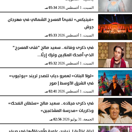
السبت، 1 أغسطس 2026
05:34 مـ
«فينيكس» تضيئ المسرح الشمالي في مهرجان
جرش
السبت، 1 أغسطس 2026
05:33 مـ
في ذكرى وفاته.. سعيد صالح ”فتى المسرح”
الذي أضحك الملايين وترك إرثًا...
السبت، 1 أغسطس 2026
05:32 مـ
«لولا البنات» لعمرو دياب تتصدر تريند «يوتيوب»
في الشرق الأوسط | صور
السبت، 1 أغسطس 2026
02:41 مـ
في ذكرى ميلاده.. سعيد صالح «سلطان الضحك»
وذكريات «مدرسة المشاغبين»
الجمعة، 31 يوليو 2026
02:56 مـ
ليلة غنائية لـ نيفين علوبة وأصدقاؤها في صيف