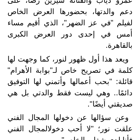
عمرو دياب والفنانة شيرين رضا، على
دعم والدتها، بحضورها العرض الخاص
لفيلم "في عز الضهر"، الذي أقيم مساء
أمس في إحدى دور العرض الكبرى
بالقاهرة.
ويعد هذا أول ظهور لنور، كما وجهت لها
كلمة في تصريح خاص لـ"بوابة الأهرام"
قائلة: "بحب أعمالها وأتمني لها التوفيق
دائمًا.. وهي ليست فقط والدتي بل هي
صديقتي أيضًا".
وعن سؤالها عن دخولها المجال الفني
علقت نور؛ "لا أحب دخولالمجال الفني
فأنا لدي شغلي الخاص".