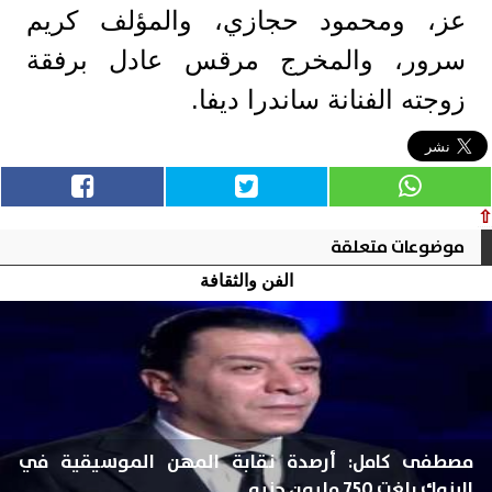
عز، ومحمود حجازي، والمؤلف كريم
سرور، والمخرج مرقس عادل برفقة
زوجته الفنانة ساندرا ديفا.
⇧
موضوعات متعلقة
الفن والثقافة
مصطفى كامل: أرصدة نقابة المهن الموسيقية في
البنوك بلغت 750 مليون جنيه