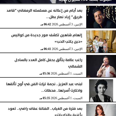
بعد أيام من إعلانه عن مسلسله الرمضاني ”قاصد
طريق” إياد نصار بطل...
الإثنين، 3 أغسطس 2026
06:43 مـ
الإثنين، 3 أغسطس 2026
06:42 مـ
إلهام شاهين تكشف صور جديدة من كواليس
«حين يكتب الحب»
الإثنين، 3 أغسطس 2026
06:41 مـ
راغب علامة يتألق بحفل كامل العدد بالساحل
الشمالي
السبت، 1 أغسطس 2026
05:36 مـ
لبنى عبد العزيز.. نجمة تركت الفن في أوج تألقها
واختارت أسرتها.. محطات...
السبت، 1 أغسطس 2026
05:35 مـ
بعد فترة من الغياب.. الفنانة عفاف راضي.. تعود
بأغنية «الذكريات»