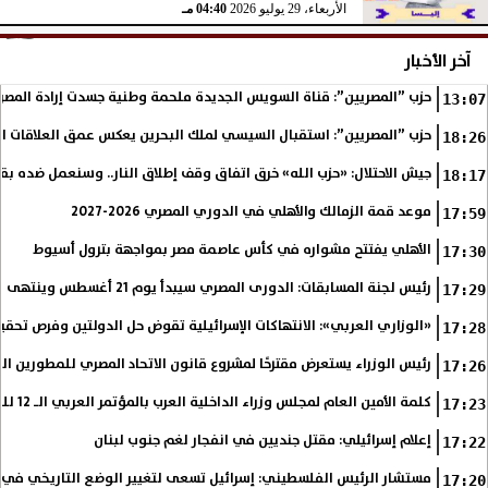
الأربعاء، 29 يوليو 2026
04:40 مـ
آخر الأخبار
حزب ”المصريين”: قناة السويس الجديدة ملحمة وطنية جسدت إرادة المصري
13:07
حزب ”المصريين”: استقبال السيسي لملك البحرين يعكس عمق العلاقات التا
18:26
جيش الاحتلال: «حزب الله» خرق اتفاق وقف إطلاق النار.. وسنعمل ضده بق
18:17
موعد قمة الزمالك والأهلي في الدوري المصري 2026-2027
17:59
الأهلي يفتتح مشواره في كأس عاصمة مصر بمواجهة بترول أسيوط
17:30
رئيس لجنة المسابقات: الدورى المصري سيبدأ يوم 21 أغسطس وينتهى فى مايو
17:29
«الوزاري العربي»: الانتهاكات الإسرائيلية تقوض حل الدولتين وفرص تحقي
17:28
رئيس الوزراء يستعرض مقترحًا لمشروع قانون الاتحاد المصري للمطورين الع
17:26
كلمة الأمين العام لمجلس وزراء الداخلية العرب بالمؤتمر العربي الـ 12 للمسؤولين عن الأمن السياحي
17:23
إعلام إسرائيلي: مقتل جنديين في انفجار لغم جنوب لبنان
17:22
مستشار الرئيس الفلسطيني: إسرائيل تسعى لتغيير الوضع التاريخي في
17:20