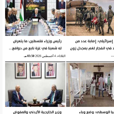
إسرائيلي: إصابة عدد من
رئيس وزراء فلسطين: ما يتعرض
د في انفجار لغم بمجدل زون
له شعبنا في غزة نابع من دوافع...
.
الثلاثاء، 4 أغسطس 2026
03:50 مـ
05:15 مـ
يا الوسطى: وضع وباء
وزير الخارجية الأردني والمفوض