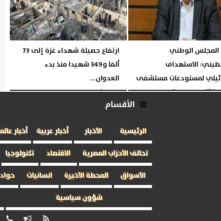
المجلس الوطني
ارتفاع حصيلة شهداء غزة إلى 73
طيني: الاستهداف
ألفا و349 شهيدا منذ بدء
ائيلي لمستودعات مستشفى
العدوان...
 الأقصى جريمة حرب...
السبت، 1 أغسطس 2026
05:44 مـ
الأقسام
06:14 مـ
الرئيسية
الأخبار
أخبار عربية
أخبار عالم
تحالف الأحزاب المصرية
الاقتصاد
تكنولوجيا
الأسواق
المحطة الأخيرة
انسانيات
حوادث
شؤون سياسية