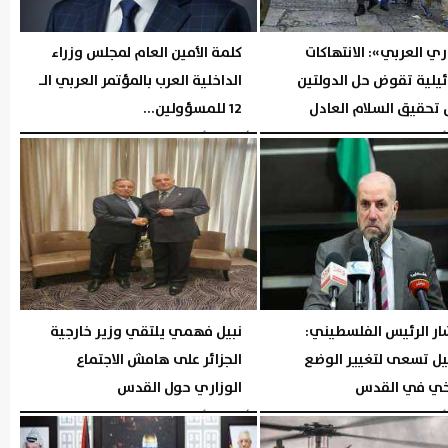
ري العربي»: الانتهاكات
كلمة الأمين العام لمجلس وزراء
ئيلية تقوض حل الدولتين
الداخلية العرب بالمؤتمر العربي الـ
تحقيق السلام العادل
12 للمسؤولين...
05:28 مـ
الأربعاء، 5 أغسطس 2026
05:23 مـ
ر الرئيس الفلسطيني:
نبيل فهمي يلتقي وزير خارجية
يل تسعى لتغيير الوضع
الجزائر على هامش الاجتماع
يخي في القدس
الوزاري حول القدس
05:20 مـ
الأربعاء، 5 أغسطس 2026
05:19 مـ