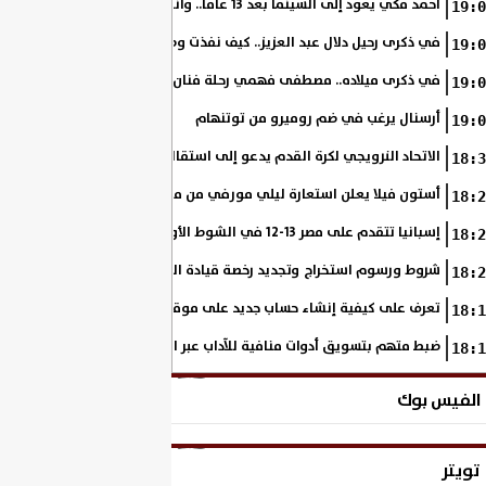
أحمد مكي يعود إلى السينما بعد 13 عامًا.. وانطلاق تصوير «فرصة سعيدة»
19:0
في ذكرى رحيل دلال عبد العزيز.. كيف نفذت وصية والدتها على مدار مشوار
19:0
في ذكرى ميلاده.. مصطفى فهمي رحلة فنان بدأ من خلف الكاميرا وانتهى أيقو
19:0
أرسنال يرغب في ضم روميرو من توتنهام
19:0
الاتحاد النرويجي لكرة القدم يدعو إلى استقالة جاني إنفانتينو
18:3
أستون فيلا يعلن استعارة ليلي مورفي من مانشستر سيتي
18:2
إسبانيا تتقدم على مصر 13-12 في الشوط الأول.. وناشئات الفراعنة يواصلن حلم بلوغ نهائي مونديال اليد
18:2
شروط ورسوم استخراج وتجديد رخصة قيادة الدراجة النارية
18:2
تعرف على كيفية إنشاء حساب جديد على موقع وزارة الداخلية المصرية
18:1
ضبط متهم بتسويق أدوات منافية للآداب عبر السوشيال ميديا
18:1
الفيس بوك
تويتر