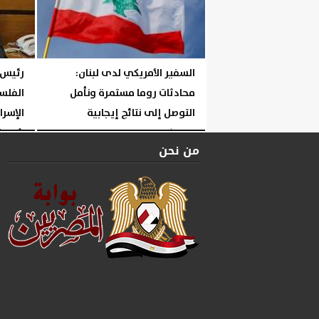
السفير الأمريكي لدى لبنان:
رئيس 
محادثات روما مستمرة ونأمل
الفلس
التوصل إلى نتائج إيجابية
الإسر
شهداء
الإثنين، 3 أغسطس 2026
06:11 مـ
من نحن
السبت، 1 أغسطس 2026