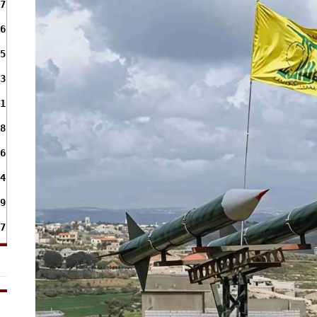
7
6
5
3
1
8
6
4
9
7