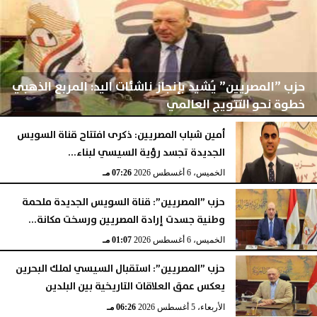
حزب ”المصريين” يُشيد بإنجاز ناشئات اليد: المربع الذهبي
خطوة نحو التتويج العالمي
أمين شباب المصريين: ذكرى افتتاح قناة السويس
الجديدة تجسد رؤية السيسي لبناء...
الخميس، 6 أغسطس 2026
10:00 مـ
الخميس، 6 أغسطس 2026
07:26 مـ
حزب ”المصريين”: قناة السويس الجديدة ملحمة
وطنية جسدت إرادة المصريين ورسخت مكانة...
الخميس، 6 أغسطس 2026
01:07 مـ
حزب ”المصريين”: استقبال السيسي لملك البحرين
يعكس عمق العلاقات التاريخية بين البلدين
الأربعاء، 5 أغسطس 2026
06:26 مـ