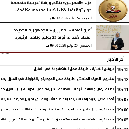
حزب «المصريين» ينظم ورشة تدريبية متخصصة
حول توظيف الذكاء الاصطناعي في مكافحة...
الجمعة، 24 يوليو 2026
07:13 مـ
أمين ثقافة «المصريين»: الجمهورية الجديدة
امتداد لأهداف ثورة 23 يوليو وكلمة الرئيس...
الخميس، 23 يوليو 2026
09:30 مـ
آخر الأخبار
بروتين الغلابة .. طريقة عمل الشكشوكة في المنزل
19:13
مشروب الصيف المنعش.. طريقة عمل الموهيتو بالفراولة في المنزل بطعم
19:12
بطعم زمان ولمسة شيفات المطاعم.. طريقة عمل الكوسة بالبشاميل في 
19:11
أحمد مكي يعود إلى السينما بعد 13 عامًا.. وانطلاق تصوير «فرصة سعيدة»
19:07
في ذكرى رحيل دلال عبد العزيز.. كيف نفذت وصية والدتها على مدار مشوا
19:06
في ذكرى ميلاده.. مصطفى فهمي رحلة فنان بدأ من خلف الكاميرا وانتهى أي
19:05