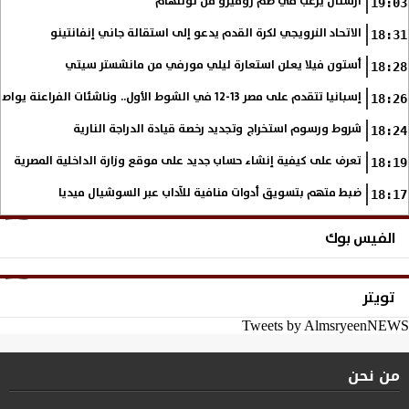
أرسنال يرغب في ضم روميرو من توتنهام
19:03
الاتحاد النرويجي لكرة القدم يدعو إلى استقالة جاني إنفانتينو
18:31
أستون فيلا يعلن استعارة ليلي مورفي من مانشستر سيتي
18:28
إسبانيا تتقدم على مصر 13-12 في الشوط الأول.. وناشئات الفراعنة يواصلن حلم بلوغ نهائي مونديال اليد
18:26
شروط ورسوم استخراج وتجديد رخصة قيادة الدراجة النارية
18:24
تعرف على كيفية إنشاء حساب جديد على موقع وزارة الداخلية المصرية
18:19
ضبط متهم بتسويق أدوات منافية للآداب عبر السوشيال ميديا
18:17
الفيس بوك
تويتر
Tweets by AlmsryeenNEWS
من نحن