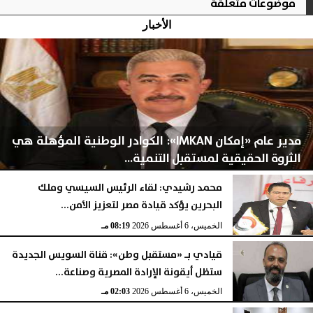
موضوعات متعلقة
الأخبار
مدير عام «إمكان IMKAN»: الكوادر الوطنية المؤهلة هي
الثروة الحقيقية لمستقبل التنمية...
محمد رشيدي: لقاء الرئيس السيسي وملك
البحرين يؤكد قيادة مصر لتعزيز الأمن...
الخميس، 6 أغسطس 2026
08:28 مـ
الخميس، 6 أغسطس 2026
08:19 مـ
قيادي بـ «مستقبل وطن»: قناة السويس الجديدة
ستظل أيقونة الإرادة المصرية وصناعة...
الخميس، 6 أغسطس 2026
02:03 مـ