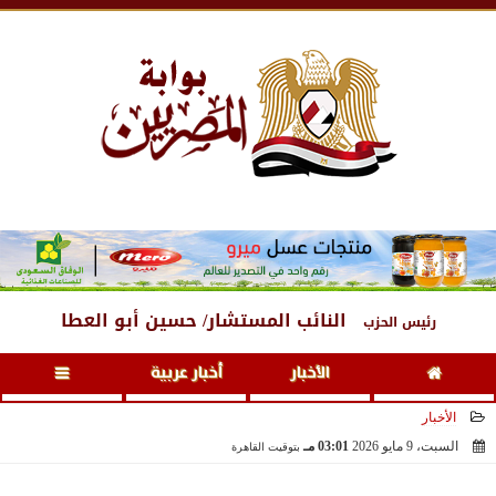
الجمعة
، 7 أغسطس 2026
02:13 مـ
النائب المستشار/ حسين أبو العطا
رئيس الحزب
الأخبار
أخبار عربية
الأخبار
السبت، 9 مايو 2026
03:01 مـ
بتوقيت القاهرة
2026-05-09 15:01:10