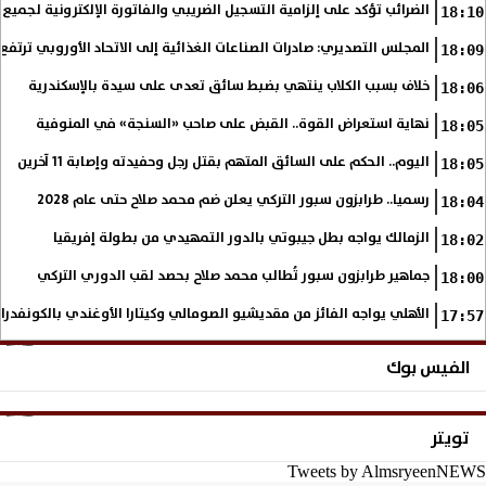
الضرائب تؤكد على إلزامية التسجيل الضريبي والفاتورة الإلكترونية لجميع 
18:10
المجلس التصديري: صادرات الصناعات الغذائية إلى الاتحاد الأوروبي ترتفع 15.4% خلال النصف الأول من 2026
18:09
خلاف بسبب الكلاب ينتهي بضبط سائق تعدى على سيدة بالإسكندرية
18:06
نهاية استعراض القوة.. القبض على صاحب «السنجة» في المنوفية
18:05
اليوم.. الحكم على السائق المتهم بقتل رجل وحفيدته وإصابة 11 آخرين
18:05
رسميا.. طرابزون سبور التركي يعلن ضم محمد صلاح حتى عام 2028
18:04
الزمالك يواجه بطل جيبوتي بالدور التمهيدي من بطولة إفريقيا
18:02
جماهير طرابزون سبور تُطالب محمد صلاح بحصد لقب الدوري التركي
18:00
الأهلي يواجه الفائز من مقديشيو الصومالي وكيتارا الأوغندي بالكونفدرال
17:57
الفيس بوك
تويتر
Tweets by AlmsryeenNEWS