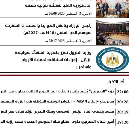
الدستورية العليا لتهنئته بتوليه منصبه
الإثنين، 3 أغسطس 2026
06:00 مـ
رئيس الوزراء يناقش الضوابط والمحددات المقترحة
لموسم الحج المقبل (1448 هـ -2027م)
الإثنين، 3 أغسطس 2026
05:17 مـ
وزارة البترول تعزز جاهزية المنشآت لمواجهة
الزلازل.. إجراءات استباقية لحماية الأرواح
واستمرار...
الإثنين، 3 أغسطس 2026
05:16 مـ
آخر الأخبار
حزب ”المصريين” يُشيد بإنجاز ناشئات اليد: المربع الذهبي خطوة نحو التتو
22:00
مدير عام «إمكان IMKAN»: الكوادر الوطنية المؤهلة هي الثروة الحقيقية لمستقبل التنمية في مصر
20:28
محمد رشيدي: لقاء الرئيس السيسي وملك البحرين يؤكد قيادة مصر لتعزيز 
20:19
أمين شباب المصريين: ذكرى افتتاح قناة السويس الجديدة تجسد رؤية الس
19:26