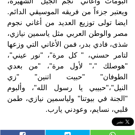
ألبومات وأغاني "نجم الجيل" الشهيرة،
ويعتبر جزءاً من فريقه الموسيقي الدائم.
ايضا تولى توزيع العديد من أغاني نجوم
مصر والوطن العربي مثل ياسمين نيازي،
شذى، فادي بدر، فمن الأغاني التي وزعها
لتامر حسني، " كل مرة"، "نور عيني"،
"هوصلك "،" لأول مرة"، "من بعدي
الطوفان" "حبيت اتنين" "زي
النيل"،"حبيبي يا رسول الله"، وألبوم
"الجنة في بيوتنا" ولياسمين نيازي، طمن
قلبي، نسايم، وعودني يارب.