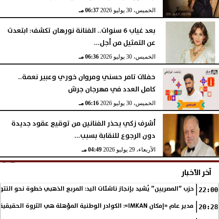
الخميس، 30 يوليو 2026
06:37 مـ
بعد غياب 6 سنوات.. الفنانة نورهان تكشف: ابتعدت
عن التمثيل من أجل...
الخميس، 30 يوليو 2026
06:36 مـ
حفلات تامر حسني ومروان خوري وعبير نعمة..
كامل العدد في مهرجان جرش
الخميس، 30 يوليو 2026
06:16 مـ
أشرف زكي يحذر الفنانين من توقيع عقود جديدة
دون الرجوع للنقابة بسبب...
الأربعاء، 29 يوليو 2026
04:49 مـ
آخر الأخبار
حزب ”المصريين” يُشيد بإنجاز ناشئات اليد: المربع الذهبي خطوة نحو التتو
22:00
مدير عام «إمكان IMKAN»: الكوادر الوطنية المؤهلة هي الثروة الحقيقية لمستقبل التنمية في مصر
20:28