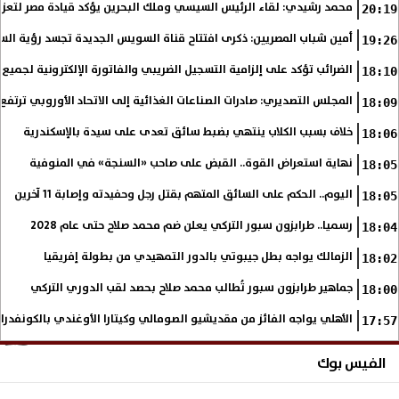
محمد رشيدي: لقاء الرئيس السيسي وملك البحرين يؤكد قيادة مصر لتعزيز 
20:19
أمين شباب المصريين: ذكرى افتتاح قناة السويس الجديدة تجسد رؤية الس
19:26
الضرائب تؤكد على إلزامية التسجيل الضريبي والفاتورة الإلكترونية لجميع 
18:10
المجلس التصديري: صادرات الصناعات الغذائية إلى الاتحاد الأوروبي ترتفع 15.4% خلال النصف الأول من 2026
18:09
خلاف بسبب الكلاب ينتهي بضبط سائق تعدى على سيدة بالإسكندرية
18:06
نهاية استعراض القوة.. القبض على صاحب «السنجة» في المنوفية
18:05
اليوم.. الحكم على السائق المتهم بقتل رجل وحفيدته وإصابة 11 آخرين
18:05
رسميا.. طرابزون سبور التركي يعلن ضم محمد صلاح حتى عام 2028
18:04
الزمالك يواجه بطل جيبوتي بالدور التمهيدي من بطولة إفريقيا
18:02
جماهير طرابزون سبور تُطالب محمد صلاح بحصد لقب الدوري التركي
18:00
الأهلي يواجه الفائز من مقديشيو الصومالي وكيتارا الأوغندي بالكونفدرال
17:57
الفيس بوك