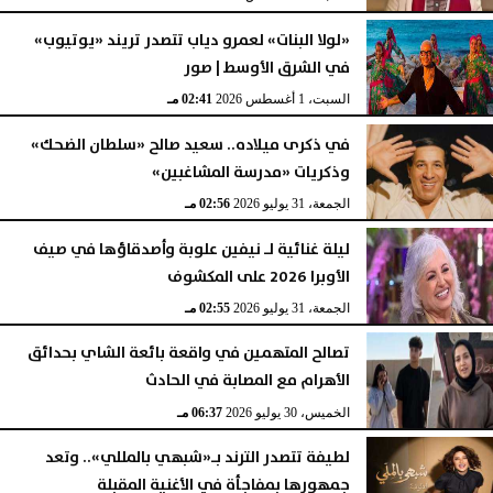
«لولا البنات» لعمرو دياب تتصدر تريند «يوتيوب»
في الشرق الأوسط | صور
السبت، 1 أغسطس 2026
02:41 مـ
في ذكرى ميلاده.. سعيد صالح «سلطان الضحك»
وذكريات «مدرسة المشاغبين»
الجمعة، 31 يوليو 2026
02:56 مـ
ليلة غنائية لـ نيفين علوبة وأصدقاؤها في صيف
الأوبرا 2026 على المكشوف
الجمعة، 31 يوليو 2026
02:55 مـ
تصالح المتهمين في واقعة بائعة الشاي بحدائق
الأهرام مع المصابة في الحادث
الخميس، 30 يوليو 2026
06:37 مـ
لطيفة تتصدر الترند بـ«شبهي بالمللي».. وتعد
جمهورها بمفاجأة في الأغنية المقبلة