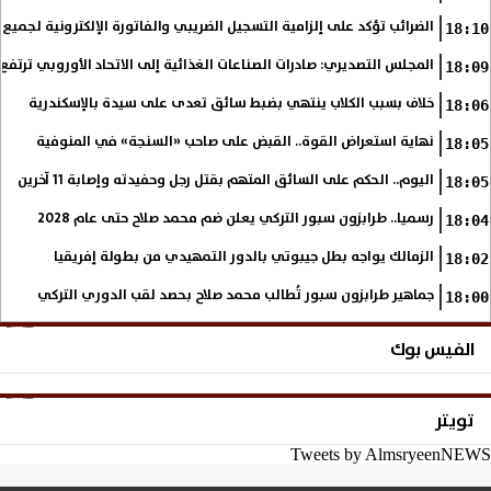
الضرائب تؤكد على إلزامية التسجيل الضريبي والفاتورة الإلكترونية لجميع 
18:10
المجلس التصديري: صادرات الصناعات الغذائية إلى الاتحاد الأوروبي ترتفع 15.4% خلال النصف الأول من 2026
18:09
خلاف بسبب الكلاب ينتهي بضبط سائق تعدى على سيدة بالإسكندرية
18:06
نهاية استعراض القوة.. القبض على صاحب «السنجة» في المنوفية
18:05
اليوم.. الحكم على السائق المتهم بقتل رجل وحفيدته وإصابة 11 آخرين
18:05
رسميا.. طرابزون سبور التركي يعلن ضم محمد صلاح حتى عام 2028
18:04
الزمالك يواجه بطل جيبوتي بالدور التمهيدي من بطولة إفريقيا
18:02
جماهير طرابزون سبور تُطالب محمد صلاح بحصد لقب الدوري التركي
18:00
الفيس بوك
تويتر
Tweets by AlmsryeenNEWS