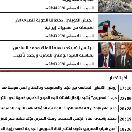
السبت، 1 أغسطس 2026
05:44 مـ
الجيش الكويتي: دفاعاتنا الجوية تتصدى الآن
لهجمات من مسيرات إيرانية
السبت، 1 أغسطس 2026
05:43 مـ
الرئيس الأمريكي يهنئ الملك محمد السادس
بمناسبة العيد الوطني للمغرب ويجدد تأكيد...
السبت، 1 أغسطس 2026
05:03 مـ
آخر الأخبار
رويترز: الاتفاق الدفاعي بين تركيا والسعودية وباكستان ليس موجها ضد
17:18
حزب ”المصريين” يُشيد بإنجاز ناشئات اليد: المربع الذهبي خطوة نحو التتو
22:00
مدير عام «إمكان IMKAN»: الكوادر الوطنية المؤهلة هي الثروة الحقيقية لمستقبل التنمية في مصر
20:28
محمد رشيدي: لقاء الرئيس السيسي وملك البحرين يؤكد قيادة مصر لتعزيز 
20:19
أمين شباب المصريين: ذكرى افتتاح قناة السويس الجديدة تجسد رؤية الس
19:26