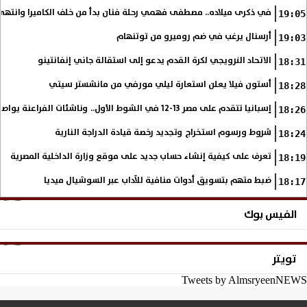
في ذكرى ميلاده.. مصطفى فهمي رحلة فنان بدأ من خلف الكاميرا وانتهى أي
19:05
أرسنال يرغب في ضم روميرو من توتنهام
19:03
الاتحاد النرويجي لكرة القدم يدعو إلى استقالة جاني إنفانتينو
18:31
أستون فيلا يعلن استعارة ليلي مورفي من مانشستر سيتي
18:28
إسبانيا تتقدم على مصر 13-12 في الشوط الأول.. وناشئات الفراعنة يواصلن حلم بلوغ نهائي مونديال اليد
18:26
شروط ورسوم استخراج وتجديد رخصة قيادة الدراجة النارية
18:24
تعرف على كيفية إنشاء حساب جديد على موقع وزارة الداخلية المصرية
18:19
ضبط متهم بتسويق أدوات منافية للآداب عبر السوشيال ميديا
18:17
الفيس بوك
تويتر
Tweets by AlmsryeenNEWS