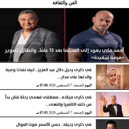
الفن والثقافة
أحمد مكي يعود إلى السينما بعد 13 عامًا.. وانطلاق تصوير
«فرصة سعيدة»
في ذكرى رحيل دلال عبد العزيز.. كيف نفذت وصية
والدتها على مدار...
اليوم
الجمعة، 7 أغسطس 2026
07:07 مـ
اليوم
الجمعة، 7 أغسطس 2026
07:06 مـ
في ذكرى ميلاده.. مصطفى فهمي رحلة فنان بدأ
من خلف الكاميرا وانتهى...
اليوم
الجمعة، 7 أغسطس 2026
07:05 مـ
في ذكرى رحيله.. حسن الأسمر صوت الموال