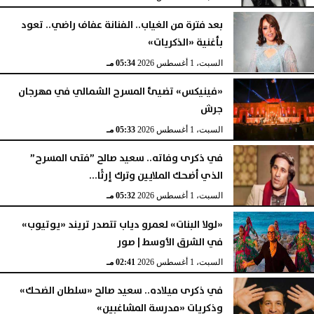
بعد فترة من الغياب.. الفنانة عفاف راضي.. تعود
بأغنية «الذكريات»
السبت، 1 أغسطس 2026
05:34 مـ
«فينيكس» تضيئ المسرح الشمالي في مهرجان
جرش
السبت، 1 أغسطس 2026
05:33 مـ
في ذكرى وفاته.. سعيد صالح ”فتى المسرح”
الذي أضحك الملايين وترك إرثًا...
السبت، 1 أغسطس 2026
05:32 مـ
«لولا البنات» لعمرو دياب تتصدر تريند «يوتيوب»
في الشرق الأوسط | صور
السبت، 1 أغسطس 2026
02:41 مـ
في ذكرى ميلاده.. سعيد صالح «سلطان الضحك»
وذكريات «مدرسة المشاغبين»