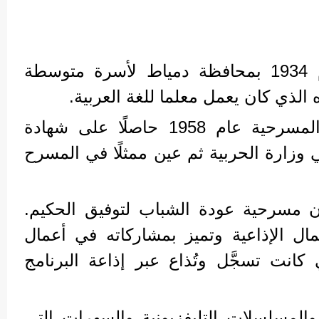
أبو زهرة من مواليد عام 1934 بمحافظة دمياط لأسرة متوسطة
 الذي كان يعمل معلما للغة ⁠العربية.
تخرَّج في معهد الفنون المسرحية عام 1958 حاصلًا على شهادة
وزارة الحربية ثم عين ممثلًا في المسرح
مسرحية عودة الشباب لتوفيق الحكيم.
ل الإذاعية وتميز بمشاركاته في أعمال
كانت تسجَّل وتُذاع عبر إذاعة البرنامج
والمسلسلات التليفزيونية والسهرات التي