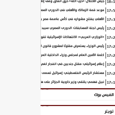
جيش الاحتلال: «حزب الله» خرق اتفاق وقف إطلاق النار.. وسنعمل ضده بقوة
18:1
موعد قمة الزمالك والأهلي في الدوري المصري 2026-2027
17:5
الأهلي يفتتح مشواره في كأس عاصمة مصر بمواجهة بترول أسيوط
17:3
رئيس لجنة المسابقات: الدورى المصري سيبدأ يوم 21 أغسطس وينتهى فى مايو
17:2
«الوزاري العربي»: الانتهاكات الإسرائيلية تقوض حل الدولتين وفرص تحقيق 
17:2
رئيس الوزراء يستعرض مقترحًا لمشروع قانون الاتحاد المصري للمطورين العق
17:2
كلمة الأمين العام لمجلس وزراء الداخلية العرب بالمؤتمر العربي الـ 12 للمسؤولين عن الأمن السياحي
17:2
إعلام إسرائيلي: مقتل جنديين في انفجار لغم جنوب لبنان
17:2
مستشار الرئيس الفلسطيني: إسرائيل تسعى لتغيير الوضع التاريخي في ا
17:2
نبيل فهمي يلتقي وزير خارجية الجزائر على هامش الاجتماع الوزاري حول ا
17:1
الفيس بوك
تويتر