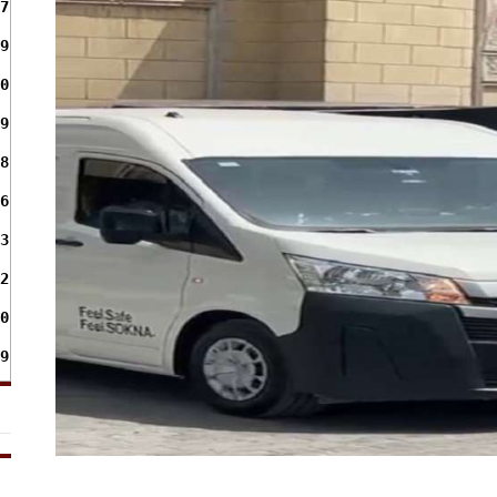
7
9
0
9
8
6
3
2
0
9