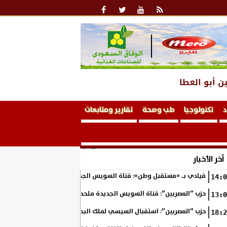
ن أبو العطا
د
تكنولوجيا
طب وصحة
تقارير ومتابعات
آخر الأخبار
قيادي بـ «مستقبل وطن»: قناة السويس الجديدة ستظل أيقونة الإرادة الم
14:0
حزب ”المصريين”: قناة السويس الجديدة ملحمة وطنية جسدت إرادة المصريي
13:0
حزب ”المصريين”: استقبال السيسي لملك البحرين يعكس عمق العلاقات التار
18:2