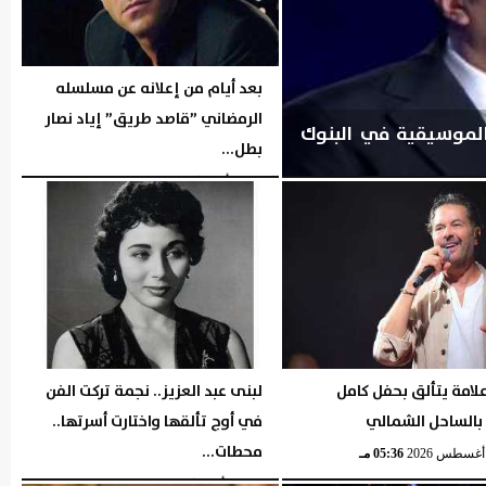
بعد أيام من إعلانه عن مسلسله
الرمضاني ”قاصد طريق” إياد نصار
لموسيقية في البنوك
بطل...
الإثنين، 3 أغسطس 2026
06:42 مـ
لامة يتألق بحفل كامل
لبنى عبد العزيز.. نجمة تركت الفن
 بالساحل الشمالي
في أوج تألقها واختارت أسرتها..
محطات...
05:36 مـ
السبت، 1 أغسطس 2026
05:35 مـ