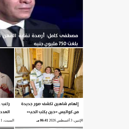
مصطفى كامل: أرصدة نقابة المهن ا
بلغت 750 مليون جنيه
الإثنين، 3 أغسطس 2026
06:43 مـ
إلهام شاهين تكشف صور جديدة
راغب ع
من كواليس «حين يكتب الحب»
العدد
الإثنين، 3 أغسطس 2026
06:41 مـ
السبت، 1 أغسطس 2026