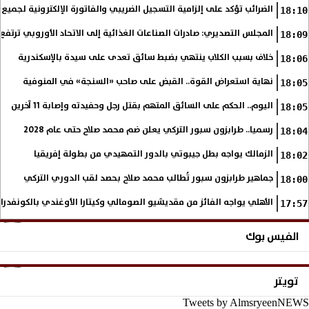
الضرائب تؤكد على إلزامية التسجيل الضريبي والفاتورة الإلكترونية لجميع 
18:10
المجلس التصديري: صادرات الصناعات الغذائية إلى الاتحاد الأوروبي ترتفع 15.4% خلال النصف الأول من 2026
18:09
خلاف بسبب الكلاب ينتهي بضبط سائق تعدى على سيدة بالإسكندرية
18:06
نهاية استعراض القوة.. القبض على صاحب «السنجة» في المنوفية
18:05
اليوم.. الحكم على السائق المتهم بقتل رجل وحفيدته وإصابة 11 آخرين
18:05
رسميا.. طرابزون سبور التركي يعلن ضم محمد صلاح حتى عام 2028
18:04
الزمالك يواجه بطل جيبوتي بالدور التمهيدي من بطولة إفريقيا
18:02
جماهير طرابزون سبور تُطالب محمد صلاح بحصد لقب الدوري التركي
18:00
الأهلي يواجه الفائز من مقديشيو الصومالي وكيتارا الأوغندي بالكونفدرال
17:57
الفيس بوك
تويتر
Tweets by AlmsryeenNEWS