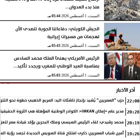
منذ بدء العدوان...
السبت، 1 أغسطس 2026
05:44 مـ
الجيش الكويتي: دفاعاتنا الجوية تتصدى الآن
لهجمات من مسيرات إيرانية
السبت، 1 أغسطس 2026
05:43 مـ
الرئيس الأمريكي يهنئ الملك محمد السادس
بمناسبة العيد الوطني للمغرب ويجدد تأكيد...
السبت، 1 أغسطس 2026
05:03 مـ
آخر الأخبار
حزب ”المصريين” يُشيد بإنجاز ناشئات اليد: المربع الذهبي خطوة نحو التتو
22:00
مدير عام «إمكان IMKAN»: الكوادر الوطنية المؤهلة هي الثروة الحقيقية لمستقبل التنمية في مصر
20:28
محمد رشيدي: لقاء الرئيس السيسي وملك البحرين يؤكد قيادة مصر لتعزيز 
20:19
أمين شباب المصريين: ذكرى افتتاح قناة السويس الجديدة تجسد رؤية الس
19:26