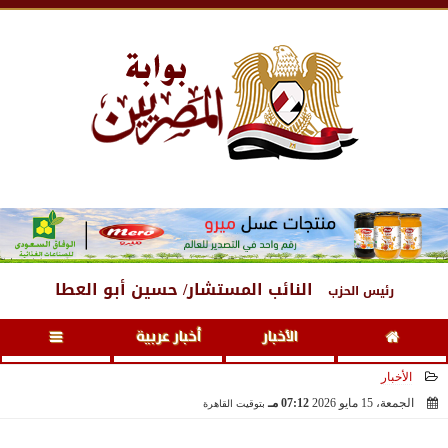
السبت
، 8 أغسطس 2026
02:06 صـ
النائب المستشار/ حسين أبو العطا
رئيس الحزب
الأخبار
أخبار عربية
الأخبار
الجمعة، 15 مايو 2026
07:12 مـ
بتوقيت القاهرة
2026-05-15 19:12:35