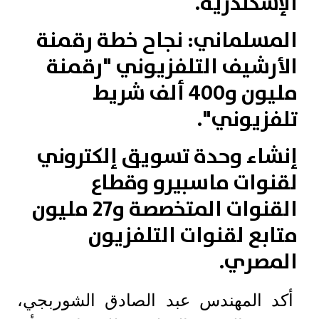
الإسكندرية.
المسلماني: نجاح خطة رقمنة
الأرشيف التلفزيوني "رقمنة
مليون و400 ألف شريط
تلفزيوني".
إنشاء وحدة تسويق إلكتروني
لقنوات ماسبيرو وقطاع
القنوات المتخصصة و27 مليون
متابع لقنوات التلفزيون
المصري.
أكد المهندس عبد الصادق الشوربجي،