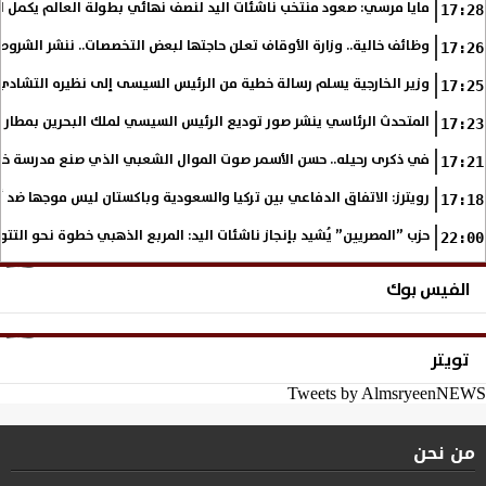
مايا مرسي: صعود منتخب ناشئات اليد لنصف نهائي بطولة العالم يكمل الفت
17:28
وظائف خالية.. وزارة الأوقاف تعلن حاجتها لبعض التخصصات.. ننشر الشروط
17:26
وزير الخارجية يسلم رسالة خطية من الرئيس السيسى إلى نظيره التشادي
17:25
المتحدث الرئاسي ينشر صور توديع الرئيس السيسي لملك البحرين بمطار 
17:23
في ذكرى رحيله.. حسن الأسمر صوت الموال الشعبي الذي صنع مدرسة خا
17:21
رويترز: الاتفاق الدفاعي بين تركيا والسعودية وباكستان ليس موجها ضد
17:18
حزب ”المصريين” يُشيد بإنجاز ناشئات اليد: المربع الذهبي خطوة نحو التتو
22:00
الفيس بوك
تويتر
Tweets by AlmsryeenNEWS
من نحن