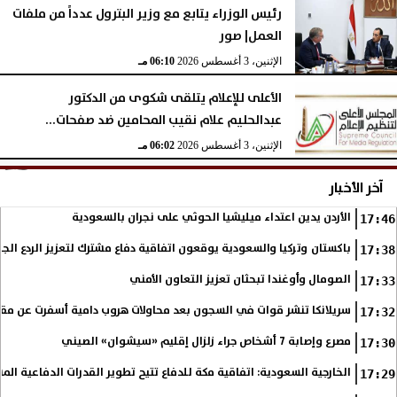
رئيس الوزراء يتابع مع وزير البترول عدداً من ملفات
العمل| صور
الإثنين، 3 أغسطس 2026
06:10 مـ
الأعلى للإعلام يتلقى شكوى من الدكتور
عبدالحليم علام نقيب المحامين ضد صفحات...
الإثنين، 3 أغسطس 2026
06:02 مـ
آخر الأخبار
الأردن يدين اعتداء ميليشيا الحوثي على نجران بالسعودية
17:46
باكستان وتركيا والسعودية يوقعون اتفاقية دفاع مشترك لتعزيز الردع ال
17:38
الصومال وأوغندا تبحثان تعزيز التعاون الأمني
17:33
سريلانكا تنشر قوات في السجون بعد محاولات هروب دامية أسفرت عن مقتل 3 سج
17:32
مصرع وإصابة 7 أشخاص جراء زلزال إقليم «سيشوان» الصيني
17:30
الخارجية السعودية: اتفاقية مكة للدفاع تتيح تطوير القدرات الدفاعية المش
17:29