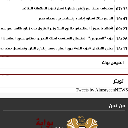
مدبولي يبحث مع رئيس بلغاريا سبل تعزيز العلاقات الثنائية
07:33
الدفع بـ20 سيارة إطفاء لإخماد حريق محطة مصر
10:47
شاهد بالصور | المهندس طارق الملا وزير البترول فى زيارة هامة لفوسف
09:27
حزب ”المصريين”: استقبال السيسي لملك البحرين يعكس عمق العلاقات التا
18:26
جيش الاحتلال: «حزب الله» خرق اتفاق وقف إطلاق النار.. وسنعمل ضده بق
18:17
الفيس بوك
تويتر
Tweets by AlmsryeenNEWS
من نحن