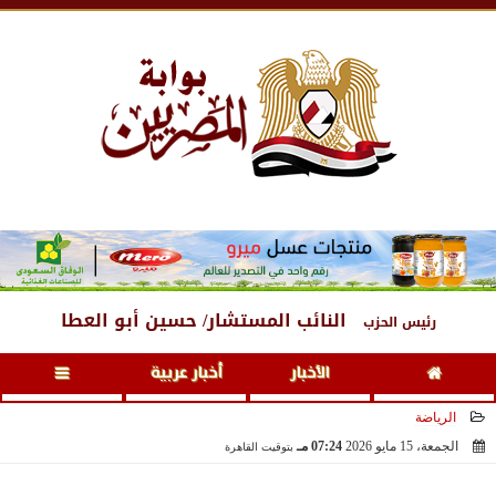
الخميس
، 6 أغسطس 2026
08:02 مـ
النائب المستشار/ حسين أبو العطا
رئيس الحزب
الأخبار
أخبار عربية
الرياضة
الجمعة، 15 مايو 2026
07:24 مـ
بتوقيت القاهرة
2026-05-15 19:24:45