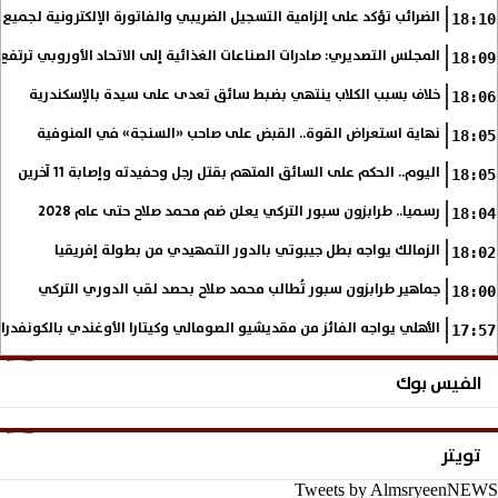
الضرائب تؤكد على إلزامية التسجيل الضريبي والفاتورة الإلكترونية لجميع 
18:10
المجلس التصديري: صادرات الصناعات الغذائية إلى الاتحاد الأوروبي ترتفع 15.4% خلال النصف الأول من 2026
18:09
خلاف بسبب الكلاب ينتهي بضبط سائق تعدى على سيدة بالإسكندرية
18:06
نهاية استعراض القوة.. القبض على صاحب «السنجة» في المنوفية
18:05
اليوم.. الحكم على السائق المتهم بقتل رجل وحفيدته وإصابة 11 آخرين
18:05
رسميا.. طرابزون سبور التركي يعلن ضم محمد صلاح حتى عام 2028
18:04
الزمالك يواجه بطل جيبوتي بالدور التمهيدي من بطولة إفريقيا
18:02
جماهير طرابزون سبور تُطالب محمد صلاح بحصد لقب الدوري التركي
18:00
الأهلي يواجه الفائز من مقديشيو الصومالي وكيتارا الأوغندي بالكونفدرال
17:57
الفيس بوك
تويتر
Tweets by AlmsryeenNEWS