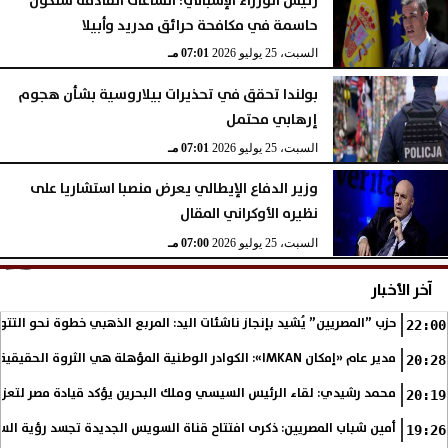
حاسمة في مكافحة حرائق مدريد وأبيلا
السبت، 25 يوليو 2026
07:01 مـ
بولندا تحقق في تحذيرات بيلاروسية بشأن هجوم
إرهابي محتمل
السبت، 25 يوليو 2026
07:01 مـ
وزير الدفاع الإيطالي يعرض منصبا استشاريا على
نظيره الأوكراني المقال
السبت، 25 يوليو 2026
07:00 مـ
آخر الأخبار
حزب ”المصريين” يُشيد بإنجاز ناشئات اليد: المربع الذهبي خطوة نحو التتو
22:00
مدير عام «إمكان IMKAN»: الكوادر الوطنية المؤهلة هي الثروة الحقيقية لمستقبل التنمية في مصر
20:28
محمد رشيدي: لقاء الرئيس السيسي وملك البحرين يؤكد قيادة مصر لتعزيز 
20:19
أمين شباب المصريين: ذكرى افتتاح قناة السويس الجديدة تجسد رؤية الس
19:26