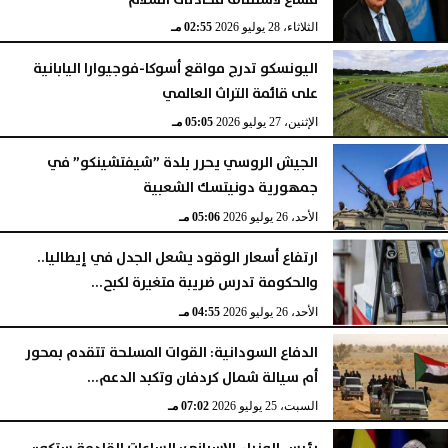
الثلاثاء، 28 يوليو 2026
02:55 مـ
اليونسكو تدرج مواقع أسوكا-فوجيوارا اليابانية
على قائمة التراث العالمي
الإثنين، 27 يوليو 2026
05:05 مـ
الجيش الروسي يحرر بلدة ”شيفتشينكو” في
جمهورية دونيتسك الشعبية
الأحد، 26 يوليو 2026
05:06 مـ
ارتفاع أسعار الوقود يشعل الجدل في إيطاليا..
والحكومة تدرس ضريبة متغيرة لكبح...
الأحد، 26 يوليو 2026
04:55 مـ
الدفاع السودانية: القوات المسلحة تتقدم بمحور
أم سيالة شمال كردفان وتكبد الدعم...
السبت، 25 يوليو 2026
07:02 مـ
رئيس الوزراء الإسباني: الساعات القادمة ستكون