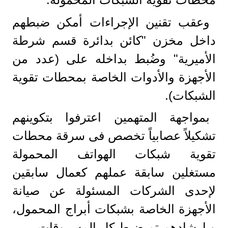
وعقب تقنين الإجراءات أمكن ضبطهم
داخل مخزن "كائن بدائرة قسم شرطة
الأميرية" وضُبط بداخله على (عدد من
الأجهزة والأدوات الخاصة بمحطات تقوية
الشبكات).
بمواجهة المتهمين اعترفوا بتكوينهم
تشكيلاً عصابياً تخصص فى سرقة محطات
تقوية شبكات الهواتف المحمولة
مستغلين سابقة عملهم كعمال سابقين
لإحدى الشركات المسئولة عن صيانة
الأجهزة الخاصة بشبكات أبراج المحمول،
وبإرشادهم تم ضبط كل المسروقات.