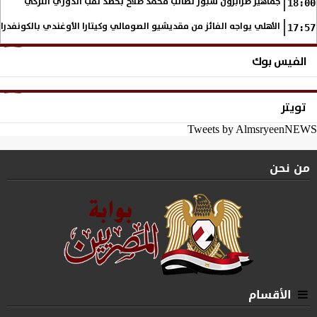
جماهير طرابزون سبور تُطالب محمد صلاح بحصد لقب الدوري التركي
18:00
الأهلي يواجه الفائز من مقديشيو الصومالي وكيتارا الأوغندي بالكونفدرال
17:57
الفيس بوك
تويتر
Tweets by AlmsryeenNEWS
من نحن
الأقسام