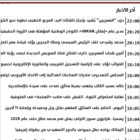
آخر الأخبار
حزب ”المصريين” يُشيد بإنجاز ناشئات اليد: المربع الذهبي خطوة نحو التتو
22:00
مدير عام «إمكان IMKAN»: الكوادر الوطنية المؤهلة هي الثروة الحقيقية لمستقبل التنمية في مصر
20:28
محمد رشيدي: لقاء الرئيس السيسي وملك البحرين يؤكد قيادة مصر لتعزيز 
20:19
أمين شباب المصريين: ذكرى افتتاح قناة السويس الجديدة تجسد رؤية الس
19:26
الضرائب تؤكد على إلزامية التسجيل الضريبي والفاتورة الإلكترونية لجميع 
18:10
المجلس التصديري: صادرات الصناعات الغذائية إلى الاتحاد الأوروبي ترتفع 15.4% خلال النصف الأول من 2026
18:09
خلاف بسبب الكلاب ينتهي بضبط سائق تعدى على سيدة بالإسكندرية
18:06
نهاية استعراض القوة.. القبض على صاحب «السنجة» في المنوفية
18:05
اليوم.. الحكم على السائق المتهم بقتل رجل وحفيدته وإصابة 11 آخرين
18:05
رسميا.. طرابزون سبور التركي يعلن ضم محمد صلاح حتى عام 2028
18:04
الزمالك يواجه بطل جيبوتي بالدور التمهيدي من بطولة إفريقيا
18:02