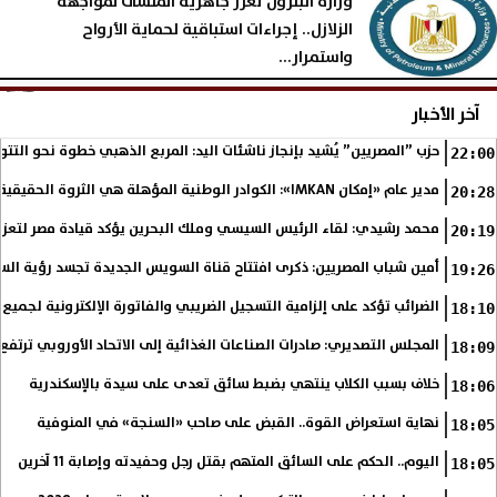
وزارة البترول تعزز جاهزية المنشآت لمواجهة
الزلازل.. إجراءات استباقية لحماية الأرواح
واستمرار...
الإثنين، 3 أغسطس 2026
05:16 مـ
آخر الأخبار
حزب ”المصريين” يُشيد بإنجاز ناشئات اليد: المربع الذهبي خطوة نحو التتو
22:00
مدير عام «إمكان IMKAN»: الكوادر الوطنية المؤهلة هي الثروة الحقيقية لمستقبل التنمية في مصر
20:28
محمد رشيدي: لقاء الرئيس السيسي وملك البحرين يؤكد قيادة مصر لتعزيز 
20:19
أمين شباب المصريين: ذكرى افتتاح قناة السويس الجديدة تجسد رؤية الس
19:26
الضرائب تؤكد على إلزامية التسجيل الضريبي والفاتورة الإلكترونية لجميع 
18:10
المجلس التصديري: صادرات الصناعات الغذائية إلى الاتحاد الأوروبي ترتفع 15.4% خلال النصف الأول من 2026
18:09
خلاف بسبب الكلاب ينتهي بضبط سائق تعدى على سيدة بالإسكندرية
18:06
نهاية استعراض القوة.. القبض على صاحب «السنجة» في المنوفية
18:05
اليوم.. الحكم على السائق المتهم بقتل رجل وحفيدته وإصابة 11 آخرين
18:05