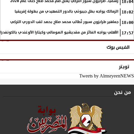
رسميا.. طرابزون سبور التركي يعلن ضم محمد صلاح حتى عام 2028
18:04
الزمالك يواجه بطل جيبوتي بالدور التمهيدي من بطولة إفريقيا
18:02
جماهير طرابزون سبور تُطالب محمد صلاح بحصد لقب الدوري التركي
18:00
الأهلي يواجه الفائز من مقديشيو الصومالي وكيتارا الأوغندي بالكونفدرال
17:57
الفيس بوك
تويتر
Tweets by AlmsryeenNEWS
من نحن