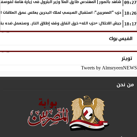
شاهد بالصور | المهندس طارق الملا وزير البترول فى زيارة هامة لفوسف
09:27
حزب ”المصريين”: استقبال السيسي لملك البحرين يعكس عمق العلاقات التا
18:26
جيش الاحتلال: «حزب الله» خرق اتفاق وقف إطلاق النار.. وسنعمل ضده بق
18:17
الفيس بوك
تويتر
Tweets by AlmsryeenNEWS
من نحن