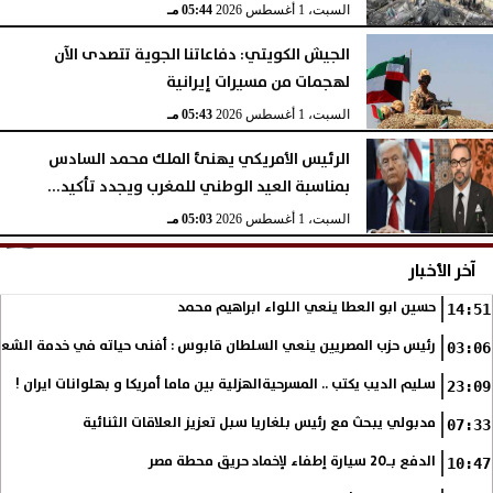
السبت، 1 أغسطس 2026
05:44 مـ
الجيش الكويتي: دفاعاتنا الجوية تتصدى الآن
لهجمات من مسيرات إيرانية
السبت، 1 أغسطس 2026
05:43 مـ
الرئيس الأمريكي يهنئ الملك محمد السادس
بمناسبة العيد الوطني للمغرب ويجدد تأكيد...
السبت، 1 أغسطس 2026
05:03 مـ
آخر الأخبار
حسين ابو العطا ينعي اللواء ابراهيم محمد
14:51
رئيس حزب المصريين ينعي السلطان قابوس : أفنى حياته في خدمة الشع
03:06
سليم الديب يكتب .. المسرحيةالهزلية بين ماما أمريكا و بهلوانات ايران !
23:09
مدبولي يبحث مع رئيس بلغاريا سبل تعزيز العلاقات الثنائية
07:33
الدفع بـ20 سيارة إطفاء لإخماد حريق محطة مصر
10:47