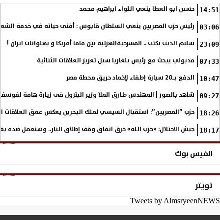
حسين ابو العطا ينعي اللواء ابراهيم محمد
14:51
رئيس حزب المصريين ينعي السلطان قابوس : أفنى حياته في خدمة الشع
03:06
سليم الديب يكتب .. المسرحيةالهزلية بين ماما أمريكا و بهلوانات ايران !
23:09
مدبولي يبحث مع رئيس بلغاريا سبل تعزيز العلاقات الثنائية
07:33
الدفع بـ20 سيارة إطفاء لإخماد حريق محطة مصر
10:47
شاهد بالصور | المهندس طارق الملا وزير البترول فى زيارة هامة لفوسف
09:27
حزب ”المصريين”: استقبال السيسي لملك البحرين يعكس عمق العلاقات التا
18:26
جيش الاحتلال: «حزب الله» خرق اتفاق وقف إطلاق النار.. وسنعمل ضده بق
18:17
الفيس بوك
تويتر
Tweets by AlmsryeenNEWS