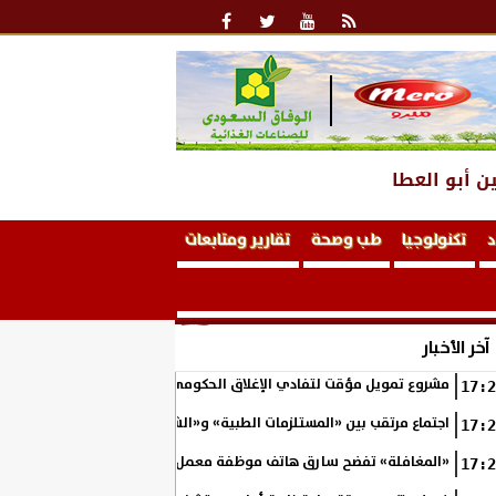
ن أبو العطا
د
تكنولوجيا
طب وصحة
تقارير ومتابعات
آخر الأخبار
مشروع تمويل مؤقت لتفادي الإغلاق الحكومي في الولايات المتحدة
17:2
اجتماع مرتقب بين «المستلزمات الطبية» و«الشراء الموحد» لبحث تعديل الأ
17:2
«المغافلة» تفضح سارق هاتف موظفة معمل تحاليل بالقاهرة
17:2