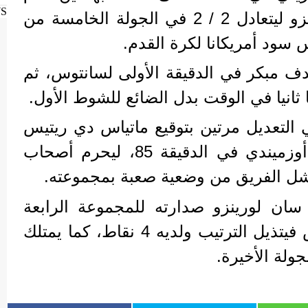
WS
ضيفه الأرجنتيني سان لورينزو ليتعادل 2 / 2 في الجولة الخامسة من
سود أمريكانا لكرة القدم.
هدف مبكر في الدقيقة الأولى لسانتوس، ثم
ثانيا في الوقت بدل الضائع للشوط الأول.
 التعديل مرتين بتوقيع ماتياس دي ريتيس
في الدقيقة 72 ورودريجو أوزميندي في الدقيقة 85، ليحرم أصحاب
شل الفريق من وضعية صعبة بمجموعته.
سان لورينزو صدارته للمجموعة الرابعة
برصيد 7 نقاط، أما سانتوس فيتذيل الترتيب ولديه 4 نقاط، كما يمتلك
ولة الأخيرة.