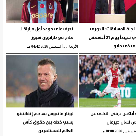
لجنة المسابقات: الدورى
تعرف على موعد أول مباراة لـ
المصري سيبدأ يوم 21 أغسطس
صلاح مع طرابزون سبور
ى فى مايو
الأربعاء، 5 أغسطس 2026
04:42 مـ
05:29 مـ
 أياكس يرفض التخلي عن
لوثار ماتيوس يهاجم إنفانتينو
 لسان جيرمان
بسبب خطة بيع حقوق كأس
العالم للمستثمرين
10:08 مـ