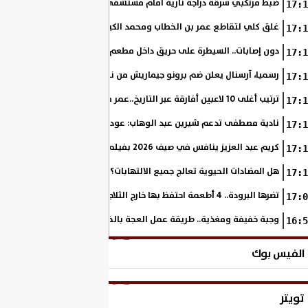
ضبط مرتكبي سرقة دراجة نارية أمام مستشفى بمدينة نصر
17:1
غلق كلي لتقاطع عمر بن الخطاب ومحمد الكيلاني بسبب أعمال إنشاء ميدان 
17:1
دون إصابات.. السيطرة على حريق داخل مطعم بحدائق أكتوبر
17:1
رسميا، آرسنال يعلن ضم برونو جيماريش من نيوكاسل مقابل 75 مليون إسترليني
17:1
ترتيب أغلى 10 لاعبين أفارقة عبر التاريخ..عمر مرموش الرابع
17:1
نادية مصطفى تدعم شيرين عبد الوهاب: عودتها رسالة لكل من مر بظروف 
17:1
كريم عبد العزيز ينافس في صيف 2026 بفيلمه الثاني «مطلوب عائليًا»
17:1
هل المضادات الحيوية تعالج جميع الالتهابات؟ الحقيقة التي يجهلها كثيرون
17:1
تضرها البرودة.. 4 أطعمة احتفظ بها خارج الثلاجة فورًا | إنفوجراف
17:0
وجبة خفيفة ومغذية.. طريقة عمل العجة بالخضار في المنزل
16:5
الفيس بوك
تويتر