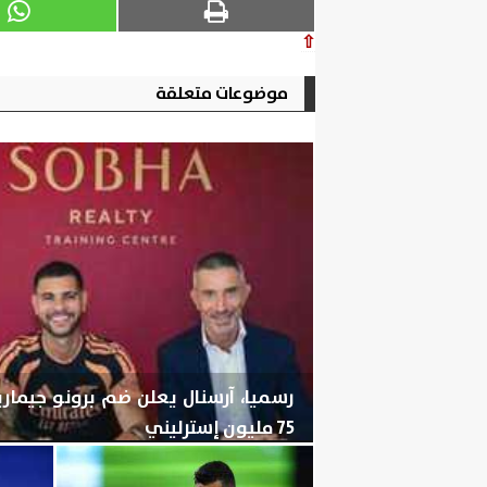
⇧
موضوعات متعلقة
رسميا، آرسنال يعلن ضم برونو جيما
75 مليون إسترليني