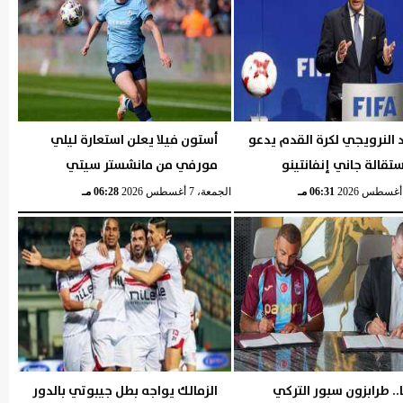
د النرويجي لكرة القدم يدعو
أستون فيلا يعلن استعارة ليلي
تقالة جاني إنفانتينو
مورفي من مانشستر سيتي
06:31 مـ
الجمعة، 7 أغسطس 2026
06:28 مـ
. طرابزون سبور التركي
الزمالك يواجه بطل جيبوتي بالدور