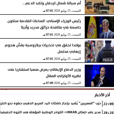
أم سيالة شمال كردفان وتكبد الدعم...
السبت، 25 يوليو 2026
07:02 مـ
رئيس الوزراء الإسباني: الساعات القادمة ستكون
حاسمة في مكافحة حرائق مدريد وأبيلا
السبت، 25 يوليو 2026
07:01 مـ
بولندا تحقق في تحذيرات بيلاروسية بشأن هجوم
إرهابي محتمل
السبت، 25 يوليو 2026
07:01 مـ
وزير الدفاع الإيطالي يعرض منصبا استشاريا على
نظيره الأوكراني المقال
السبت، 25 يوليو 2026
07:00 مـ
آخر الأخبار
حزب ”المصريين” يُشيد بإنجاز ناشئات اليد: المربع الذهبي خطوة نحو التتو
22:00
مدير عام «إمكان IMKAN»: الكوادر الوطنية المؤهلة هي الثروة الحقيقية لمستقبل التنمية في مصر
20:28