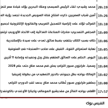
محمد رشيدي: لقاء الرئيس السيسي وملك البحرين يؤكد قيادة مصر لتعزيز 
20:19
أمين شباب المصريين: ذكرى افتتاح قناة السويس الجديدة تجسد رؤية الس
19:26
الضرائب تؤكد على إلزامية التسجيل الضريبي والفاتورة الإلكترونية لجميع 
18:10
المجلس التصديري: صادرات الصناعات الغذائية إلى الاتحاد الأوروبي ترتفع 15.4% خلال النصف الأول من 2026
18:09
خلاف بسبب الكلاب ينتهي بضبط سائق تعدى على سيدة بالإسكندرية
18:06
نهاية استعراض القوة.. القبض على صاحب «السنجة» في المنوفية
18:05
اليوم.. الحكم على السائق المتهم بقتل رجل وحفيدته وإصابة 11 آخرين
18:05
رسميا.. طرابزون سبور التركي يعلن ضم محمد صلاح حتى عام 2028
18:04
الزمالك يواجه بطل جيبوتي بالدور التمهيدي من بطولة إفريقيا
18:02
جماهير طرابزون سبور تُطالب محمد صلاح بحصد لقب الدوري التركي
18:00
الأهلي يواجه الفائز من مقديشيو الصومالي وكيتارا الأوغندي بالكونفدرال
17:57
الفيس بوك